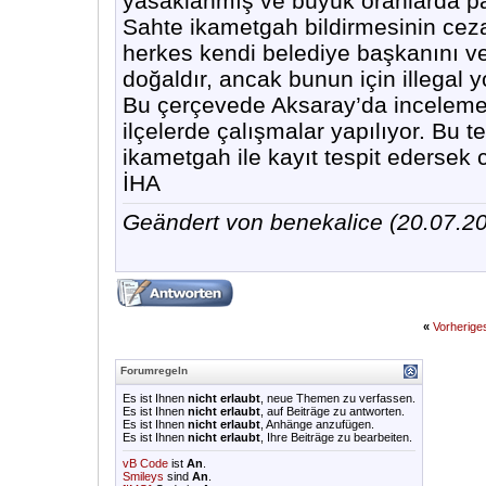
yasaklanmış ve büyük oranlarda par
Sahte ikametgah bildirmesinin ceza
herkes kendi belediye başkanını ve
doğaldır, ancak bunun için illegal y
Bu çerçevede Aksaray’da inceleme 
ilçelerde çalışmalar yapılıyor. Bu t
ikametgah ile kayıt tespit edersek 
İHA
Geändert von benekalice (20.07.
«
Vorherig
Forumregeln
Es ist Ihnen
nicht erlaubt
, neue Themen zu verfassen.
Es ist Ihnen
nicht erlaubt
, auf Beiträge zu antworten.
Es ist Ihnen
nicht erlaubt
, Anhänge anzufügen.
Es ist Ihnen
nicht erlaubt
, Ihre Beiträge zu bearbeiten.
vB Code
ist
An
.
Smileys
sind
An
.