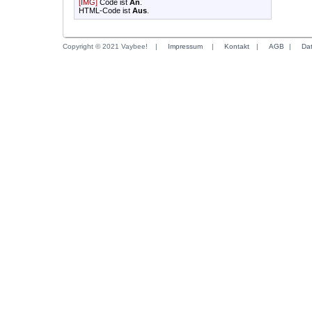
[IMG]
Code ist
An
.
HTML-Code ist
Aus
.
Copyright © 2021 Vaybee!
|
Impressum
|
Kontakt
|
AGB
|
Da