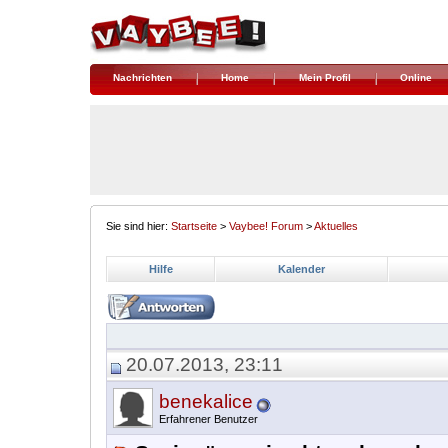
Nachrichten
Home
Mein Profil
Online
Sie sind hier:
Startseite
>
Vaybee! Forum
>
Aktuelles
Hilfe
Kalender
20.07.2013, 23:11
benekalice
Erfahrener Benutzer