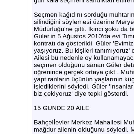
gün kala seçmeni sandıktan ettiren 
Seçmen kağıdını sorduğu muhtarın
silindiğini söylemesi üzerine Mer
Müdürlüğü'ne gitti. İkinci şoku da
Güler'in 5 Ağustos 2010'da evi Timu
kontratı da gösterildi. Güler 'Evimiz
yaşıyoruz. Bu kişileri tanımıyoruz'
Ailesi bu nedenle oy kullanamayac
seçmen olduğunu sanan Güler detay
öğrenince gerçek ortaya çıktı. Muht
yaptıranların üçünün yaşlarının kü
işlediklerini söyledi. Güler 'İnsan
biz çekiyoruz' diye tepki gösterdi.
15 GÜNDE 20 AİLE
Bahçelİevler Merkez Mahallesi Muh
mağdur ailenin olduğunu söyledi. M