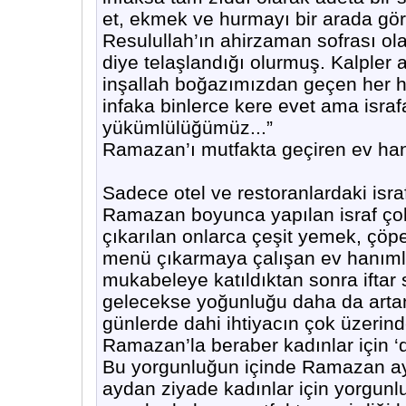
et, ekmek ve hurmayı bir arada gör
Resulullah’ın ahirzaman sofrası ola
diye telaşlandığı olurmuş. Kalpler
inşallah boğazımızdan geçen her h
infaka binlerce kere evet ama israfa
yükümlülüğümüz...”
Ramazan’ı mutfakta geçiren ev han
Sadece otel ve restoranlardaki isra
Ramazan boyunca yapılan israf çok 
çıkarılan onlarca çeşit yemek, çöpe
menü çıkarmaya çalışan ev hanımla
mukabeleye katıldıktan sonra iftar 
gelecekse yoğunluğu daha da artan
günlerde dahi ihtiyacın çok üzeri
Ramazan’la beraber kadınlar için ‘d
Bu yorgunluğun içinde Ramazan ayı,
aydan ziyade kadınlar için yorgunl