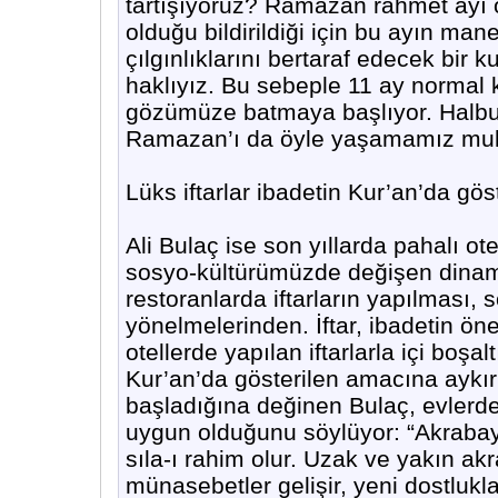
tartışıyoruz? Ramazan rahmet ayı ol
olduğu bildirildiği için bu ayın ma
çılgınlıklarını bertaraf edecek bir 
haklıyız. Bu sebeple 11 ay normal
gözümüze batmaya başlıyor. Halbu
Ramazan’ı da öyle yaşamamız muka
Lüks iftarlar ibadetin Kur’an’da gö
Ali Bulaç ise son yıllarda pahalı ot
sosyo-kültürümüzde değişen dinamikl
restoranlarda iftarların yapılması,
yönelmelerinden. İftar, ibadetin öne
otellerde yapılan iftarlarla içi boşal
Kur’an’da gösterilen amacına aykırı
başladığına değinen Bulaç, evler
uygun olduğunu söylüyor: “Akrabay
sıla-ı rahim olur. Uzak ve yakın ak
münasebetler gelişir, yeni dostlukl