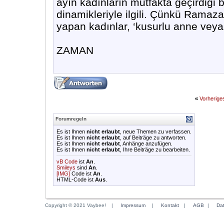
ayın kadınların mutfakta geçirdiği b
dinamikleriyle ilgili. Çünkü Ramaza
yapan kadınlar, ‘kusurlu anne veya 
ZAMAN
«
Vorherig
Forumregeln
Es ist Ihnen
nicht erlaubt
, neue Themen zu verfassen.
Es ist Ihnen
nicht erlaubt
, auf Beiträge zu antworten.
Es ist Ihnen
nicht erlaubt
, Anhänge anzufügen.
Es ist Ihnen
nicht erlaubt
, Ihre Beiträge zu bearbeiten.
vB Code
ist
An
.
Smileys
sind
An
.
[IMG]
Code ist
An
.
HTML-Code ist
Aus
.
Copyright © 2021 Vaybee!
|
Impressum
|
Kontakt
|
AGB
|
Da