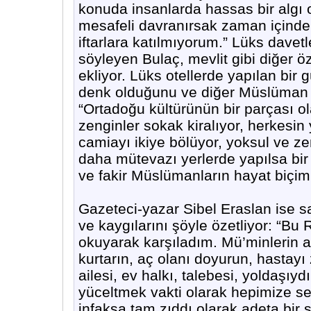
konuda insanlarda hassas bir algı 
mesafeli davranırsak zaman içinde 
iftarlara katılmıyorum.” Lüks davet
söyleyen Bulaç, mevlit gibi diğer ö
ekliyor. Lüks otellerde yapılan bir gü
denk olduğunu ve diğer Müslüman ü
“Ortadoğu kültürünün bir parçası ol
zenginler sokak kiralıyor, herkesin
camiayı ikiye bölüyor, yoksul ve z
daha mütevazı yerlerde yapılsa bir 
ve fakir Müslümanların hayat biçimle
Gazeteci-yazar Sibel Eraslan ise s
ve kaygılarını şöyle özetliyor: “B
okuyarak karşıladım. Mü’minlerin an
kurtarın, aç olanı doyurun, hastayı z
ailesi, ev halkı, talebesi, yoldaşı
yüceltmek vakti olarak hepimize sevi
infaksa tam zıddı olarak adeta bir 