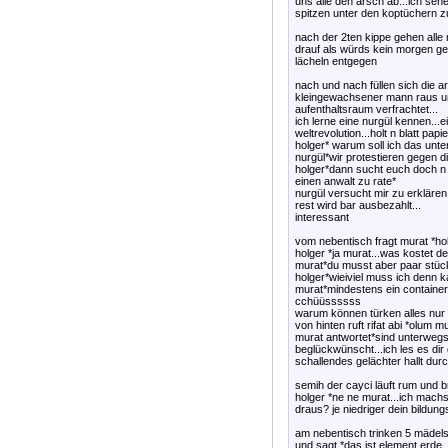
uns alle den arsch ab...ich seh
spitzen unter den koptüchern z
nach der 2ten kippe gehen alle r
drauf als würds kein morgen geb
lächeln entgegen
nach und nach füllen sich die 
kleingewachsener mann raus u
aufenthaltsraum verfrachtet...
ich lerne eine nurgül kennen...
weltrevolution...holt n blatt pap
holger* warum soll ich das unte
nurgül*wir protestieren gegen di
holger*dann sucht euch doch n n
einen anwalt zu rate*
nurgül versucht mir zu erklären d
rest wird bar ausbezahlt...
interessant
vom nebentisch fragt murat *ho
holger *ja murat...was kostet de
murat*du musst aber paar stück 
holger*wieiviel muss ich denn 
murat*mindestens ein container
cchüüssssss
warum können türken alles nur 
von hinten ruft rifat abi *olum
murat antwortet*sind unterwegs 
beglückwünscht...ich les e
schallendes gelächter hallt du
semih der cayci läuft rum und br
holger *ne ne murat...ich machs
draus? je niedriger dein bildun
am nebentisch trinken 5 mädels 
und sagt *das ist element erde.