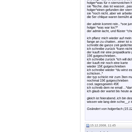
holger*was für n sternzeichen 
sie *fische..das ist wasser...pass
holger*einen gefunden der stern
sie *noch nicht..aber wir arbeite
die 5er chlique waren bemüht all
der admin kommt rein...*soe jung
holger *was war los?*
der admin lacht, und flüster *c
ich pflanz mich wieder auf mein 
fange an zu chatten...einer ist 
schreibt die ganze zeit gedicht
ich schreibe zurück *kann nicht
der kauft mir eine prepaidkarte 
15€ gutgeschrieben..
ich schreibe zurück *ich will d
der kauft mir noch eine karte
wieder 15€ gutgeschrieben
ich schreibe wieder *du wirst e
schicken..*
der typ schickt mir zum 3ten m
nochmal 15€ gutgeschrieben
cool..tagesgewinn 45€
ich schreib dem ne email ...*dan
ich glaub der wartet bis heute
gleich ist feierabend..ich bin d
wissen wie lang dein schw__z is
Geändert von holgerfach (15.
15.12.2008, 11:45