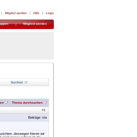
|
Mitglied werden
|
Hilfe
|
Login
uppen
Mitglied werden
Suchen
nen
Thema durchsuchen
#
1
Beiträge: n/a
urichten..deswegen frieren wir