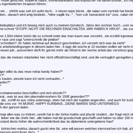
e müde gesichter, toupierte haare, sonnenbankabos und kopftücher mit dantel drunter...ich h
u irgentwelchen strapsen führen..
ein ... ohhhh was seh ich aufm tisch... n riesen-tepsi börek...die nalan vom vertrieb hat böre
en...danach wird artig bedankt...*eline saglik kiz..* , *sen cok hamaratsin kiz* usw...nalan 
arbeitsplätze und ich beweg mich auch zu meinem bürotisch...fahre den rechner hoch...vom
nd schreit *STOPP, NICHT DIE RECHNER EINSCHALTEN..WIR HABEN N VIRUS*....bis zum mi
eine 1,50m kleine türkin die so schnell redet das man kaum was versteht...sie erzählt irgentw
ier raus und sagt *unterschreib die petition*
rschreiben?..ihr habts nichtmal auf deutsch geschrieben..ich versteh nich was da steht*
e arbeitsbedingungen in diesem laden hier...6 tage die woche je 10 stunden wollen wir nicht m
euen job...ausserdem dürft ihr garnet mehr als 50std in der woche arbeit.das verstösst geg
as die meisten mitarbeiter hier nicht offiziell beschäftigt sind..und die vertraglich geregelten j
lger willst du das neue nokia handy haben?*
r?*
kaufen..einzeln kann ich nicht verkaufen...*
kaufen?*
*
containerweise beschaffen und nich einzeln??
 murat...was ist aus den plasmafernsehern für 150€ geworden??*
abi...schiff ist aus china unterwegs..eben hat mich der kapitän angerufen...und auch für ku
s dir die sms vor -HI MURAT..HAPPY KURBANS...DEINE WAREN SIND UNTERWEGS-
rch den ganzen laden
ingt allen was zu trinken..semih hat in der türkei mathe und physik studiert...der fragt mich ob
 lieber wie die chefs hier...alle haben mal die grundschule geschafft und haben nu über 100 mi
gsstand desto höher die wahrscheinlichkeit das du diplomierte untergebene hast*
türkischen mokka..danach guckt eine fal...eine will wissen welchen sternzeichen ich hab..ich 
.passen würd feuer dazu...*