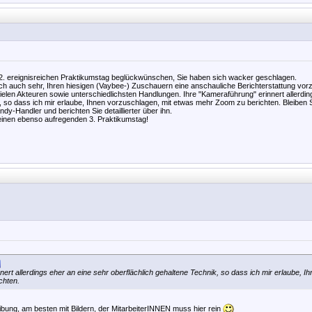
 2. ereignisreichen Praktikumstag beglückwünschen, Sie haben sich wacker geschlagen.
ch auch sehr, Ihren hiesigen (Vaybee-) Zuschauern eine anschauliche Berichterstattung vorz
elen Akteuren sowie unterschiedlichsten Handlungen. Ihre "Kameraführung" erinnert allerdin
k, so dass ich mir erlaube, Ihnen vorzuschlagen, mit etwas mehr Zoom zu berichten. Bleiben
dy-Handler und berichten Sie detaillierter über ihn.
inen ebenso aufregenden 3. Praktikumstag!
nert allerdings eher an eine sehr oberflächlich gehaltene Technik, so dass ich mir erlaube, I
chten.
ibung, am besten mit Bildern, der MitarbeiterINNEN muss hier rein