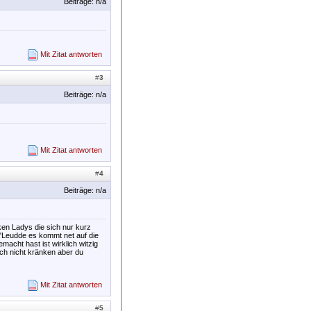
Beiträge: n/a
Mit Zitat antworten
#
3
Beiträge: n/a
Mit Zitat antworten
#
4
Beiträge: n/a
ken Ladys die sich nur kurz
: "Leudde es kommt net auf die
macht hast ist wirklich witzig
ch nicht kränken aber du
Mit Zitat antworten
#
5