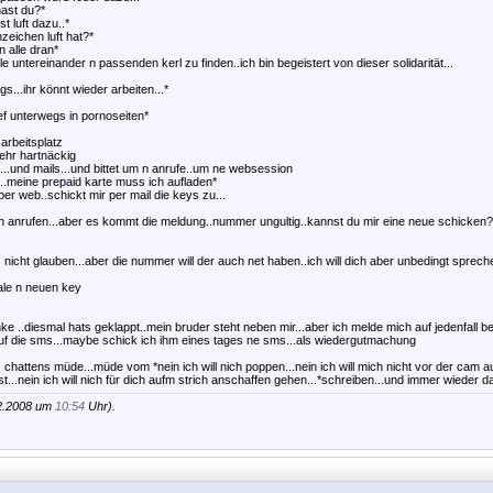
hast du?*
t luft dazu..*
zeichen luft hat?*
n alle dran*
e untereinander n passenden kerl zu finden..ich bin begeistert von dieser solidarität...
s...ihr könnt wieder arbeiten...*
hef unterwegs in pornoseiten*
arbeitsplatz
sehr hartnäckig
e...und mails...und bittet um n anrufe..um ne websession
..meine prepaid karte muss ich aufladen*
per web..schickt mir per mail die keys zu...
ich anrufen...aber es kommt die meldung..nummer ungultig..kannst du mir eine neue schicken?
s nicht glauben...aber die nummer will der auch net haben..ich will dich aber unbedingt sprec
ale n neuen key
ke ..diesmal hats geklappt..mein bruder steht neben mir...aber ich melde mich auf jedenfall bei 
 auf die sms...maybe schick ich ihm eines tages ne sms...als wiedergutmachung
es chattens müde...müde vom *nein ich will nich poppen...nein ich will mich nicht vor der cam au
t...nein ich will nich für dich aufm strich anschaffen gehen...*schreiben...und immer wieder 
12.2008 um
10:54
Uhr).