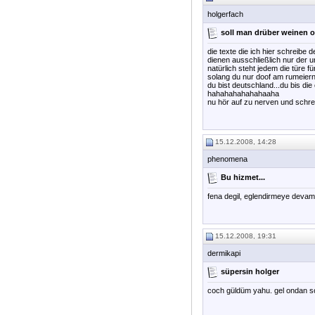
holgerfach
soll man drüber weinen o
die texte die ich hier schreib
dienen ausschließlich nur der u
natürlich steht jedem die türe f
solang du nur doof am rumeiern 
du bist deutschland...du bis die 
hahahahahahahaaha
nu hör auf zu nerven und schrei
15.12.2008, 14:28
phenomena
Bu hizmet...
fena degil, eglendirmeye devam 
15.12.2008, 19:31
dermikapi
süpersin holger
coch güldüm yahu. gel ondan so