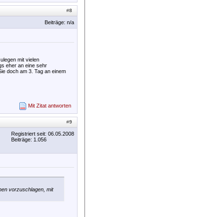
#
8
Beiträge: n/a
ulegen mit vielen
gs eher an eine sehr
 Sie doch am 3. Tag an einem
Mit Zitat antworten
#
9
Registriert seit: 06.05.2008
Beiträge: 1.056
hnen vorzuschlagen, mit