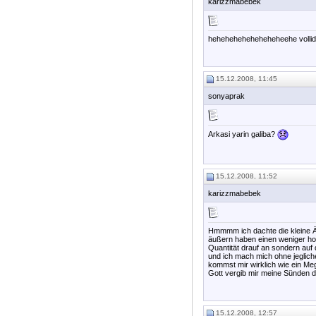
karizzmabebek
heheheheheheheheheehe vollid
15.12.2008, 11:45
sonyaprak
Arkasi yarin galiba?
15.12.2008, 11:52
karizzmabebek
Hmmmm ich dachte die kleine Äu
äußern haben einen weniger hohe
Quantität drauf an sondern auf 
und ich mach mich ohne jeglich
kommst mir wirklich wie ein Meg
Gott vergib mir meine Sünden denn 
15.12.2008, 12:57