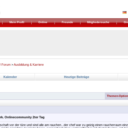
Mein Profil
Online
Freunde
Mitgliedersuche
Gr
! Forum
>
Ausbildung & Karriere
Kalender
Heutige Beiträge
Themen-Optio
ürk. Onlinecommunity 2ter Tag
chaft vor der türe und sind alle am rauchen...der chef war zu geizig einen raucherraum einz