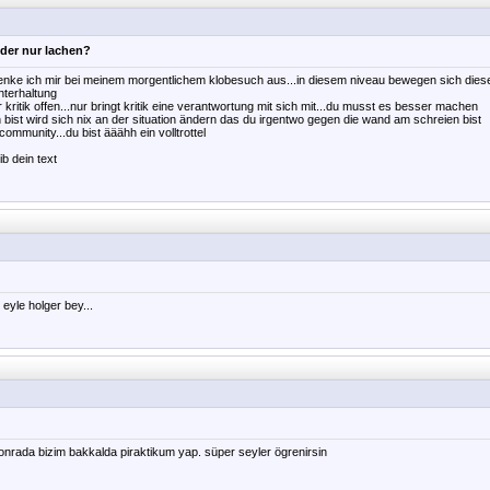
der nur lachen?
e denke ich mir bei meinem morgentlichem klobesuch aus...in diesem niveau bewegen sich die
nterhaltung
ür kritik offen...nur bringt kritik eine verantwortung mit sich mit...du musst es besser machen
bist wird sich nix an der situation ändern das du irgentwo gegen die wand am schreien bist
community...du bist ääähh ein volltrottel
b dein text
eyle holger bey...
nrada bizim bakkalda piraktikum yap. süper seyler ögrenirsin