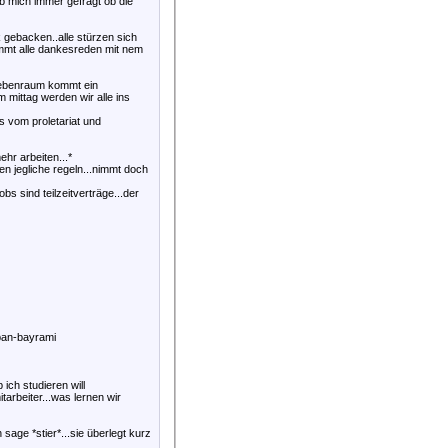
ab mich immer gefragt ob die
k gebacken..alle stürzen sich
nimmt alle dankesreden mit nem
 nebenraum kommt ein
ttag werden wir alle ins
as vom proletariat und
ehr arbeiten...*
en jegliche regeln...nimmt doch
obs sind teilzeitverträge...der
rban-bayrami
 ich studieren will
tarbeiter...was lernen wir
sage *stier*...sie überlegt kurz