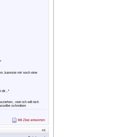
*
hen..kannste mir noch eine
dir...*
sziehen...nein ich will nich
dasselbe schreiben
Mit Zitat antworten
#
2