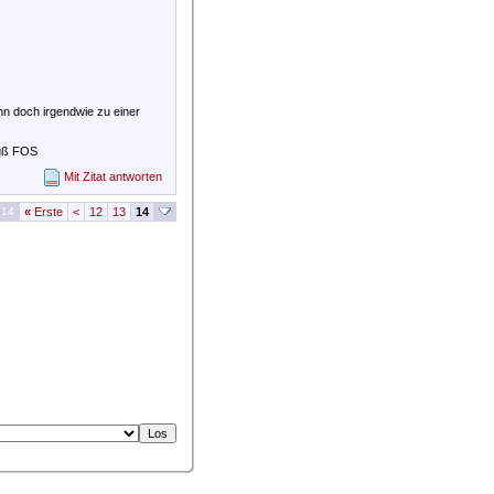
ann doch irgendwie zu einer
ruß FOS
Mit Zitat antworten
 14
«
Erste
<
12
13
14