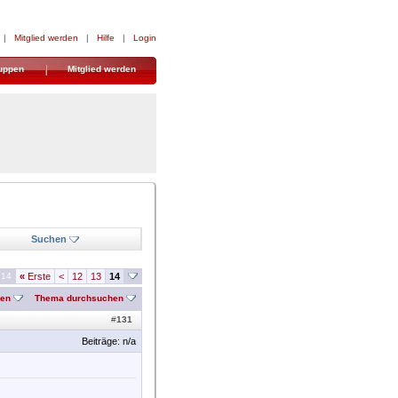
|
Mitglied werden
|
Hilfe
|
Login
uppen
Mitglied werden
Suchen
 14
«
Erste
<
12
13
14
nen
Thema durchsuchen
#
131
Beiträge: n/a