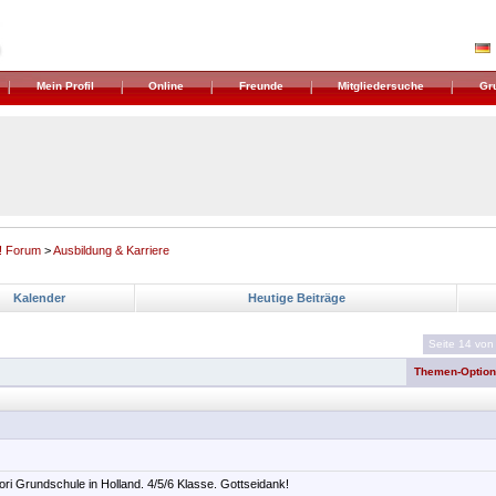
Mein Profil
Online
Freunde
Mitgliedersuche
Gr
! Forum
>
Ausbildung & Karriere
Kalender
Heutige Beiträge
Seite 14 von
Themen-Optio
ri Grundschule in Holland. 4/5/6 Klasse. Gottseidank!