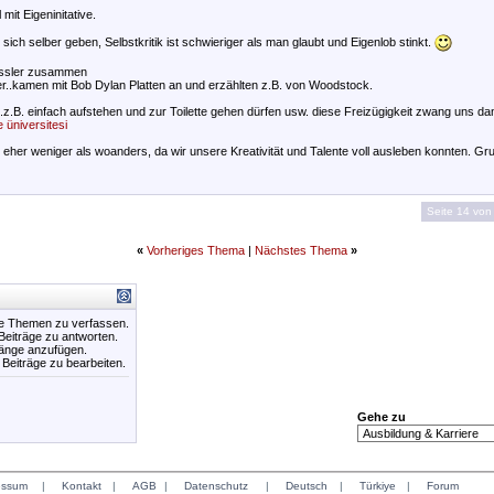
 mit Eigeninitative.
sich selber geben, Selbstkritik ist schwieriger als man glaubt und Eigenlob stinkt.
ässler zusammen
"er..kamen mit Bob Dylan Platten an und erzählten z.B. von Woodstock.
n..z.B. einfach aufstehen und zur Toilette gehen dürfen usw. diese Freizügigkeit zwang uns d
 üniversitesi
eher weniger als woanders, da wir unsere Kreativität und Talente voll ausleben konnten. G
Seite 14 von
«
Vorheriges Thema
|
Nächstes Thema
»
ue Themen zu verfassen.
 Beiträge zu antworten.
hänge anzufügen.
e Beiträge zu bearbeiten.
Gehe zu
essum
|
Kontakt
|
AGB
|
Datenschutz
|
Deutsch
|
Türkiye
|
Forum