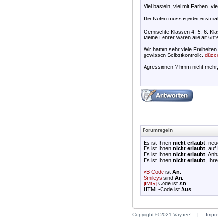
Viel basteln, viel mit Farben..viel
Die Noten musste jeder erstmal 
Gemischte Klassen 4.-5.-6. Kl
Meine Lehrer waren alle alt 68
Wir hatten sehr viele Freiheite
gewissen Selbstkontrolle.
düzce
Agressionen ? hmm nicht mehr, 
Forumregeln
Es ist Ihnen
nicht erlaubt
, ne
Es ist Ihnen
nicht erlaubt
, auf
Es ist Ihnen
nicht erlaubt
, An
Es ist Ihnen
nicht erlaubt
, Ihr
vB Code
ist
An
.
Smileys
sind
An
.
[IMG]
Code ist
An
.
HTML-Code ist
Aus
.
Copyright © 2021 Vaybee!
|
Impr