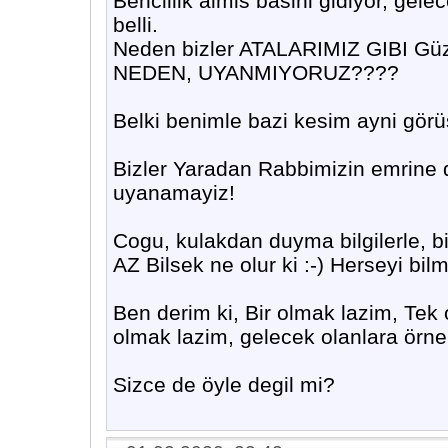
Bencillik almis basini gidiyor, gele
belli.
Neden bizler ATALARIMIZ GIBI Güze
NEDEN, UYANMIYORUZ????
Belki benimle bazi kesim ayni görüs
Bizler Yaradan Rabbimizin emrine 
uyanamayiz!
Cogu, kulakdan duyma bilgilerle, b
AZ Bilsek ne olur ki :-) Herseyi bi
Ben derim ki, Bir olmak lazim, Tek 
olmak lazim, gelecek olanlara örne
Sizce de öyle degil mi?