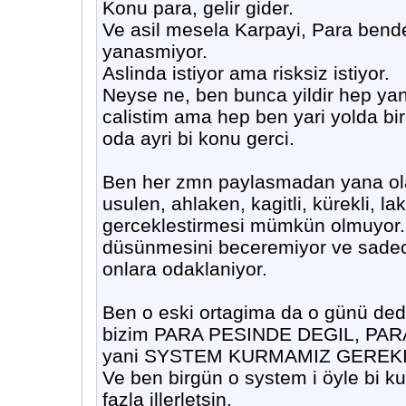
Konu para, gelir gider.
Ve asil mesela Karpayi, Para bend
yanasmiyor.
Aslinda istiyor ama risksiz istiyor.
Neyse ne, ben bunca yildir hep ya
calistim ama hep ben yari yolda bir
oda ayri bi konu gerci.
Ben her zmn paylasmadan yana olan
usulen, ahlaken, kagitli, kürekli, l
gerceklestirmesi mümkün olmuyor. 
düsünmesini beceremiyor ve sadece
onlara odaklaniyor.
Ben o eski ortagima da o günü de
bizim PARA PESINDE DEGIL, PAR
yani SYSTEM KURMAMIZ GEREK
Ve ben birgün o system i öyle bi 
fazla illerletsin.