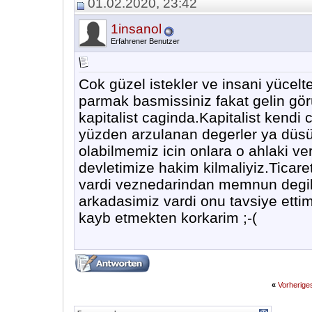
01.02.2020, 23:42
1insanol
Erfahrener Benutzer
Cok güzel istekler ve insani yücelt
parmak basmissiniz fakat gelin gör
kapitalist caginda.Kapitalist kendi c
yüzden arzulanan degerler ya düsün
olabilmemiz icin onlara o ahlaki v
devletimize hakim kilmaliyiz.Ticare
vardi veznedarindan memnun degildi
arkadasimiz vardi onu tavsiye ett
kayb etmekten korkarim ;-(
«
Vorherig