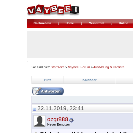
Nachrichten
Home
Mein Profil
Online
Sie sind hier:
Startseite
>
Vaybee! Forum
>
Ausbildung & Karriere
Hilfe
Kalender
22.11.2019, 23:41
ozgr888
Neuer Benutzer