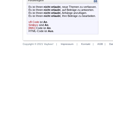
Forumregeln
Es ist Ihnen
nicht erlaubt
, neue Themen zu verfassen.
Es ist Ihnen
nicht erlaubt
, auf Beiträge zu antworten.
Es ist Ihnen
nicht erlaubt
, Anhänge anzufügen.
Es ist Ihnen
nicht erlaubt
, Ihre Beiträge zu bearbeiten.
vB Code
ist
An
.
Smileys
sind
An
.
[IMG]
Code ist
An
.
HTML-Code ist
Aus
.
Copyright © 2021 Vaybee!
|
Impressum
|
Kontakt
|
AGB
|
Da