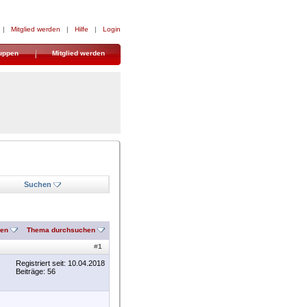
|
Mitglied werden
|
Hilfe
|
Login
uppen
Mitglied werden
Suchen
nen
Thema durchsuchen
#
1
Registriert seit: 10.04.2018
Beiträge: 56