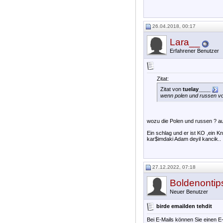
26.04.2018, 00:17
Lara__
Erfahrener Benutzer
Zitat:
Zitat von
tuelay____
wenn polen und russen vor
wozu die Polen und russen ? au
Ein schlag und er ist KO ,ein K
kar$imdaki Adam deyil kancik..
27.12.2022, 07:18
Boldenontip
Neuer Benutzer
birde emailden tehdit
Bei E-Mails können Sie einen 