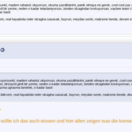
nki, madem rahatsiz oluyorsun, okuma yazdiklarimi, panik olmaya ne gerek, cool cool yaz ak
irdi bir yerine, neden o kadar telaslaniyorsun, isinden olcagindan korkuyorsan, vaybee team i
r basit
cem, real hayatinda neler olcagina sasacak, buyrun, meydan senin, malzeme bende, devam e
yorsunki, madem rahatsiz oluyorsun, okuma yazdiklarimi, panik olmaya ne gerek, cool cool y
on, birseymi girdi bir yerine, neden o kadar telaslaniyorsun, isinden olcagindan korkuyorsan, 
azma ugrasma benimle, o kadar basit
 bitircem, real hayatinda neler olcagina sasacak, buyrun, meydan senin, malzeme bende, de
?
 sollte ich das auch wissen und hier allen zeigen was die kons