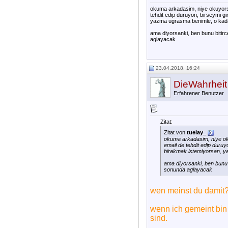
okuma arkadasim, niye okuyorsu
tehdit edip duruyon, birseymi g
yazma ugrasma benimle, o kada
ama diyorsanki, ben bunu bitir
aglayacak
23.04.2018, 16:24
DieWahrheit
Erfahrener Benutzer
Zitat:
Zitat von
tuelay_
okuma arkadasim, niye oku
email de tehdit edip duruy
birakmak istemiyorsan, y
ama diyorsanki, ben bunu
sonunda aglayacak
wen meinst du damit
wenn ich gemeint bin
sind.