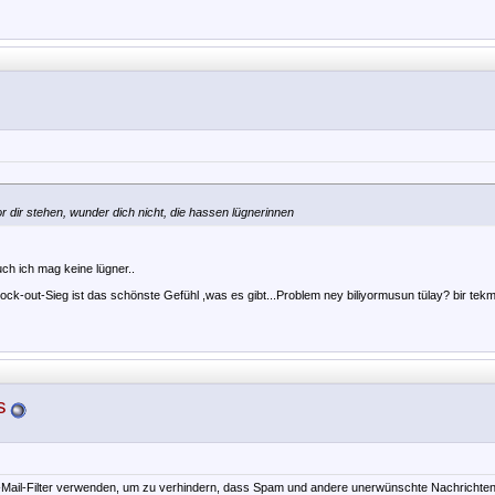
 dir stehen, wunder dich nicht, die hassen lügnerinnen
ch ich mag keine lügner..
nock-out-Sieg ist das schönste Gefühl ,was es gibt...Problem ney biliyormusun tülay? bir tekm
s
E-Mail-Filter verwenden, um zu verhindern, dass Spam und andere unerwünschte Nachrichten