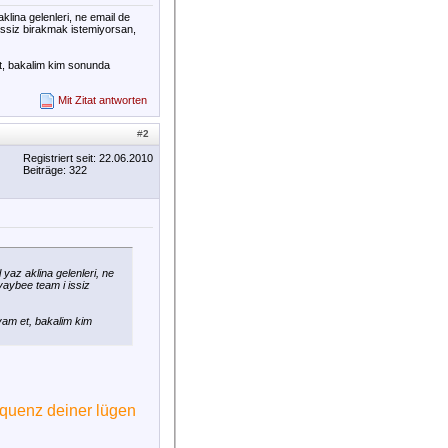
lina gelenleri, ne email de
 issiz birakmak istemiyorsan,
t, bakalim kim sonunda
Mit Zitat antworten
#
2
Registriert seit: 22.06.2010
Beiträge: 322
az aklina gelenleri, ne
vaybee team i issiz
vam et, bakalim kim
equenz deiner lügen