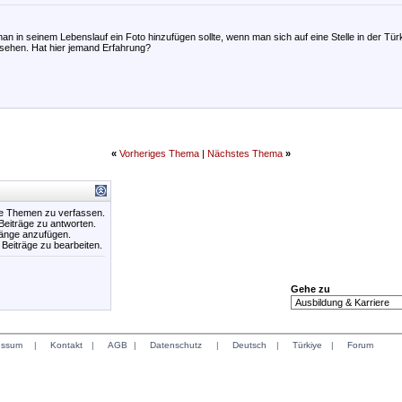
 man in seinem Lebenslauf ein Foto hinzufügen sollte, wenn man sich auf eine Stelle in der Tü
gesehen. Hat hier jemand Erfahrung?
«
Vorheriges Thema
|
Nächstes Thema
»
ue Themen zu verfassen.
 Beiträge zu antworten.
hänge anzufügen.
e Beiträge zu bearbeiten.
Gehe zu
essum
|
Kontakt
|
AGB
|
Datenschutz
|
Deutsch
|
Türkiye
|
Forum