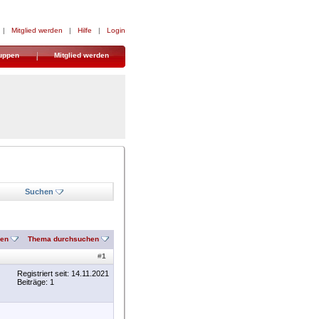
|
Mitglied werden
|
Hilfe
|
Login
uppen
Mitglied werden
Suchen
nen
Thema durchsuchen
#
1
Registriert seit: 14.11.2021
Beiträge: 1