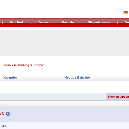
Mein Profil
Online
Freunde
Mitgliedersuche
Gr
! Forum
>
Ausbildung & Karriere
Kalender
Heutige Beiträge
Themen-Optio
se
ürkei