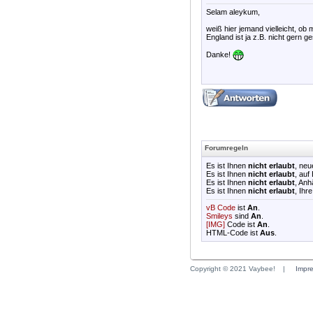
Selam aleykum,
weiß hier jemand vielleicht, ob
England ist ja z.B. nicht gern 
Danke!
Forumregeln
Es ist Ihnen
nicht erlaubt
, ne
Es ist Ihnen
nicht erlaubt
, auf
Es ist Ihnen
nicht erlaubt
, An
Es ist Ihnen
nicht erlaubt
, Ihr
vB Code
ist
An
.
Smileys
sind
An
.
[IMG]
Code ist
An
.
HTML-Code ist
Aus
.
Copyright © 2021 Vaybee!
|
Impr