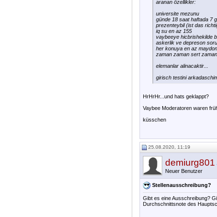
aranan özellikler:
universite mezunu
günde 18 saat haftada 7 g
prezenteybil (ist das rich
iq su en az 155
vaybeeye hicbrishekilde 
askerlik ve depreson sor
her konuya en az maydono
zaman zaman sert zaman 
elemanlar alinacaktir...
girisch testini arkadaschi
HrHrHr...und hats geklappt?
Vaybee Moderatoren waren früh
küsschen
25.08.2020, 11:19
demiurg801
Neuer Benutzer
Stellenausschreibung?
Gibt es eine Ausschreibung? Gi
Durchschnittsnote des Haupts