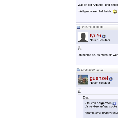
Was ist der Anfangs- und Endbu
İntelligent waren halt beide.
22.05.2020, 06:06
tyr26
Neuer Benutzer
Ich nehme an, es muss ein weni
13.08.2020, 10:13
guenzel
Neuer Benutzer
Zitat:
Zitat von
holgerfach
da waybee auf der suche n
forumu temiz tutmaya calis