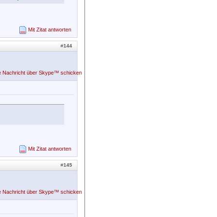
Mit Zitat antworten
#
144
Mit Zitat antworten
#
145