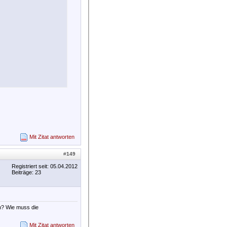
Mit Zitat antworten
#
149
Registriert seit: 05.04.2012
Beiträge: 23
n? Wie muss die
Mit Zitat antworten