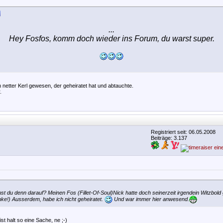
...
Hey Fosfos, komm doch wieder ins Forum, du warst super.
in netter Kerl gewesen, der geheiratet hat und abtauchte.
.
Registriert seit: 06.05.2008
Beiträge: 3.137
t du denn darauf? Meinen Fos (Fillet-Of-Soul)Nick hatte doch seinerzeit irgendein Witzbold
anke!) Ausserdem, habe ich nicht geheiratet.
Und war immer hier anwesend.
t halt so eine Sache, ne ;-)