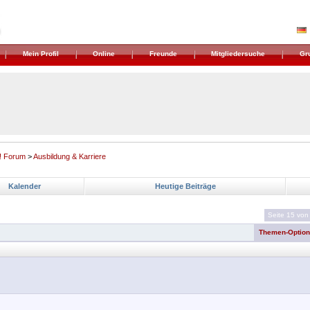
Mein Profil
Online
Freunde
Mitgliedersuche
Gr
! Forum
>
Ausbildung & Karriere
Kalender
Heutige Beiträge
Seite 15 von
Themen-Optio