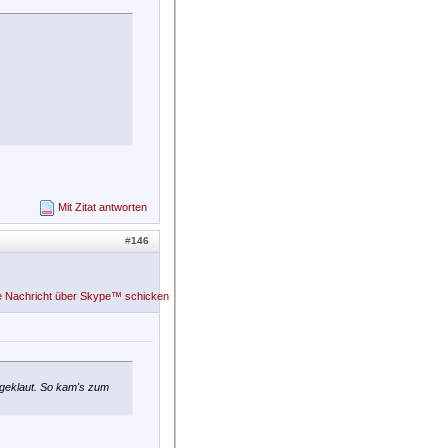
Mit Zitat antworten
#
146
 geklaut. So kam's zum