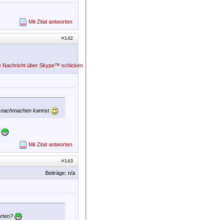
Mit Zitat antworten
#
142
er nachmachen kannst
?
Mit Zitat antworten
#
143
Beiträge: n/a
orten?