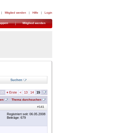
|
Mitglied werden
|
Hilfe
|
Login
uppen
Mitglied werden
Suchen
 15
«
Erste
<
13
14
15
nen
Thema durchsuchen
#
141
Registriert seit: 06.05.2008
Beiträge: 679