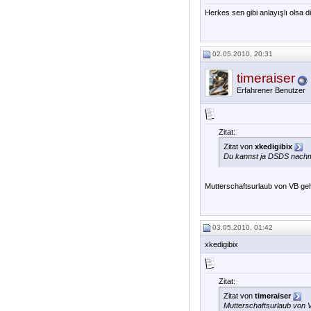
Herkes sen gibi anlayışlı olsa 
02.05.2010, 20:31
timeraiser
Erfahrener Benutzer
Zitat:
Zitat von
xkedigibix
Du kannst ja DSDS nachma
Mutterschaftsurlaub von VB ge
03.05.2010, 01:42
xkedigibix
Zitat:
Zitat von
timeraiser
Mutterschaftsurlaub von 