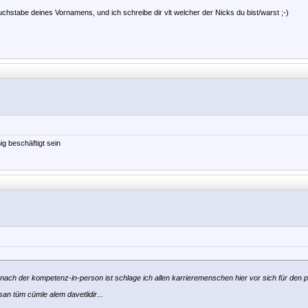
chstabe deines Vornamens, und ich schreibe dir vlt welcher der Nicks du bist/warst ;-)
g beschäftigt sein
ach der kompetenz-in-person ist schlage ich allen karrieremenschen hier vor sich für den 
an tüm cümle alem davetlidir...