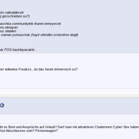
ün calisabilecek
tig gerschrieben so?)
baschka communitylele ihanet etmeyecek
unu olmayan
z olabilen
zaman yumuschak (hayir efendim schizofren degil)
miz FOS hazirlayacaktir...
er teilweise Freakzs...ist das heute immernoch so?
bt es Boni und Ansprüche auf Urlaub? Darf man mit attraktiven Chatterinen Cyber-Sex habe
chul-Abschlusses sein? Firmenwagen?