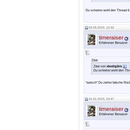
Du scheinst wohl den Thread 6
03.05.2010, 12:32
timeraiser
Erfahrener Benutzer
Zitat:
Zitat von
xkedigibix
Du scheinst wohl den Thr
*autsch* Du ziehst falsche Rück
31.01.2015, 23:47
timeraiser
Erfahrener Benutzer