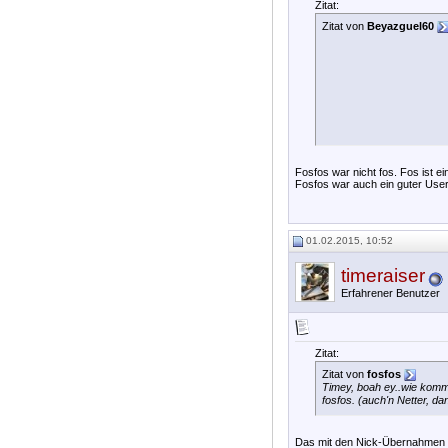
Zitat:
Zitat von
Beyazguel60
Fosfos war nicht fos. Fos ist e
Fosfos war auch ein guter User
01.02.2015, 10:52
timeraiser
Erfahrener Benutzer
Zitat:
Zitat von
fosfos
Timey, boah ey..wie komms
fosfos. (auch'n Netter, d
Das mit den Nick-Übernahmen is