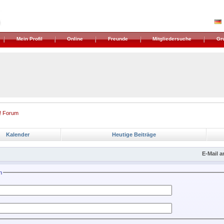
Mein Profil
Online
Freunde
Mitgliedersuche
Gr
! Forum
Kalender
Heutige Beiträge
E-Mail a
n
: