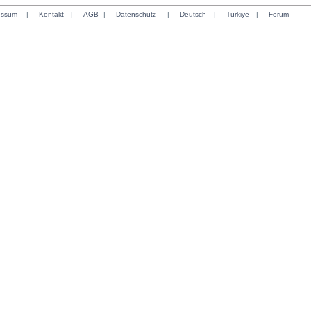
essum
|
Kontakt
|
AGB
|
Datenschutz
|
Deutsch
|
Türkiye
|
Forum