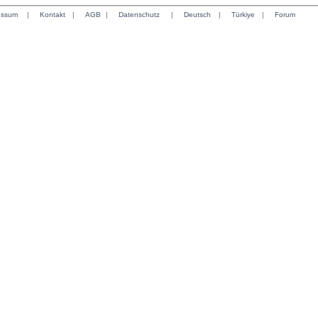
essum
|
Kontakt
|
AGB
|
Datenschutz
|
Deutsch
|
Türkiye
|
Forum