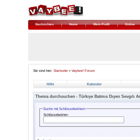
Nachrichten
Home
Mein Profil
Online
Sie sind hier:
Startseite
>
Vaybee! Forum
Hilfe
Kalender
Thema durchsuchen -
Türkıye Batmıs Dıyen Sevgılı A
Suche mit Schlüsselwörtern
Schlüsselwörter: