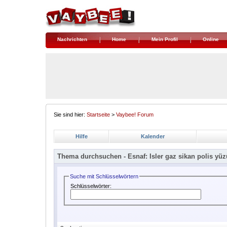
Nachrichten
Home
Mein Profil
Online
Sie sind hier:
Startseite
>
Vaybee! Forum
Hilfe
Kalender
Thema durchsuchen -
Esnaf: Isler gaz sikan polis y
Suche mit Schlüsselwörtern
Schlüsselwörter: