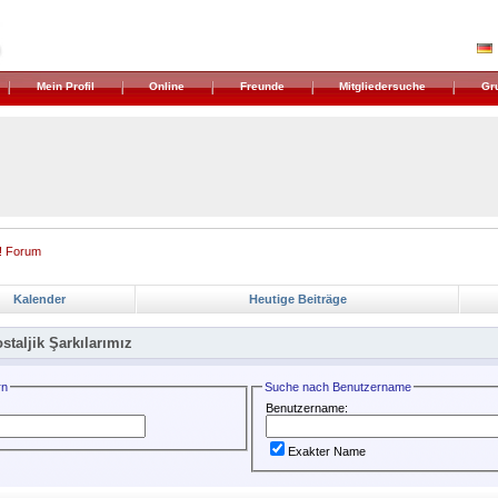
Mein Profil
Online
Freunde
Mitgliedersuche
Gr
! Forum
Kalender
Heutige Beiträge
staljik Şarkılarımız
rn
Suche nach Benutzername
Benutzername:
Exakter Name