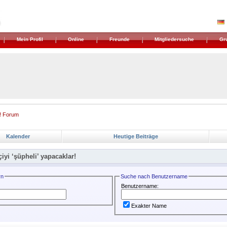
Mein Profil
Online
Freunde
Mitgliedersuche
Gr
! Forum
Kalender
Heutige Beiträge
çiyi ‘şüpheli’ yapacaklar!
rn
Suche nach Benutzername
Benutzername:
Exakter Name