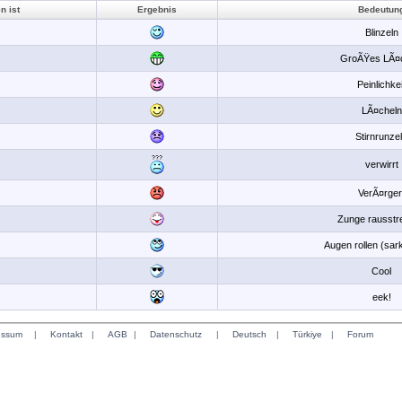
n ist
Ergebnis
Bedeutun
Blinzeln
GroÃŸes LÃ¤
Peinlichkei
LÃ¤cheln
Stirnrunze
verwirrt
VerÃ¤rger
Zunge rausstr
Augen rollen (sar
Cool
eek!
essum
|
Kontakt
|
AGB
|
Datenschutz
|
Deutsch
|
Türkiye
|
Forum