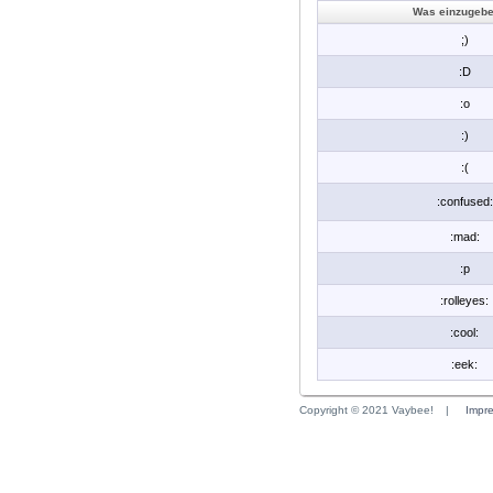
Was einzugebe
;)
:D
:o
:)
:(
:confused:
:mad:
:p
:rolleyes:
:cool:
:eek:
Copyright © 2021 Vaybee!
|
Impr