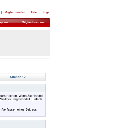
|
Mitglied werden
|
Hilfe
|
Login
uppen
Mitglied werden
Suchen
terstreichen. Wenn Sie hin und
n Smileys umgewandelt. Einfach
im Verfassen eines Beitrags