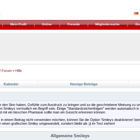
Mein Profil
Online
Freunde
Mitgliedersuche
Gr
! Forum
>
Hilfe
Kalender
Heutige Beiträge
die den Sinn haben, Gefühle zum Ausdruck zu bringen und so die geschriebene Meinung zu un
en Smileys vermutlich ein Begriff sein. Einige "Standardzeichenfolgen" werden automatisch i
nd mit ein bisschen Phantasie sollte man ein Gesicht erkennen können.
s in einem Beitrag nicht verwenden möchten, können Sie die Option 'Smileys deaktivieren' be
in einen grafischen Smiley umgewandelt, sondern bleibt als
;)
im Text stehen!
Allgemeine Smileys