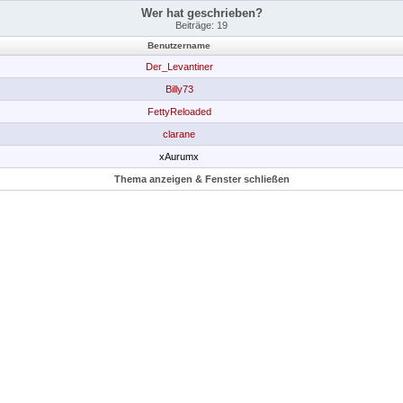
Wer hat geschrieben?
Beiträge: 19
Benutzername
Der_Levantiner
Billy73
FettyReloaded
clarane
xAurumx
Thema anzeigen & Fenster schließen