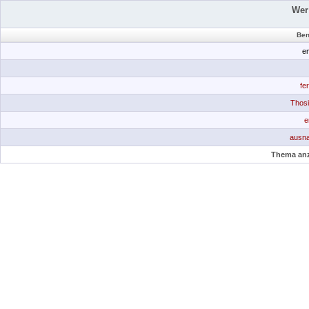
Wer
Ben
e
fe
Thos
e
ausn
Thema anz