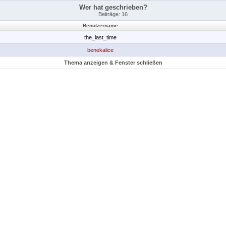
Wer hat geschrieben?
Beiträge: 16
Benutzername
the_last_time
benekalice
Thema anzeigen & Fenster schließen