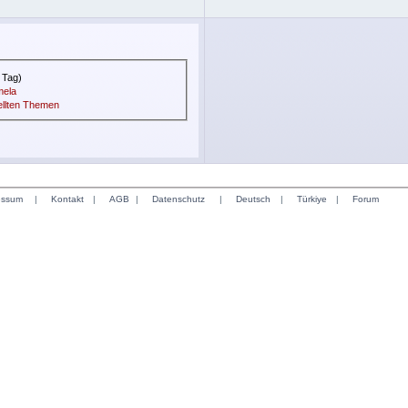
 Tag)
mela
ellten Themen
essum
|
Kontakt
|
AGB
|
Datenschutz
|
Deutsch
|
Türkiye
|
Forum