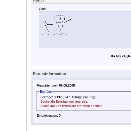
Signatur
Code:
       ,~~.

      (  6 )-_,

 (\___ )=='-'

  \ .   ) )

   \ `-' /    

~'`~'`~'`~'`~
Der Mensch glau
Foruminformation
Registriert seit:
06.05.2008
Beiträge
Beiträge:
3.137
(0,47 Beiträge pro Tag)
Suche alle Beiträge von timeraiser
Suche alle von timeraiser erstellten Themen
Empfehlungen:
0