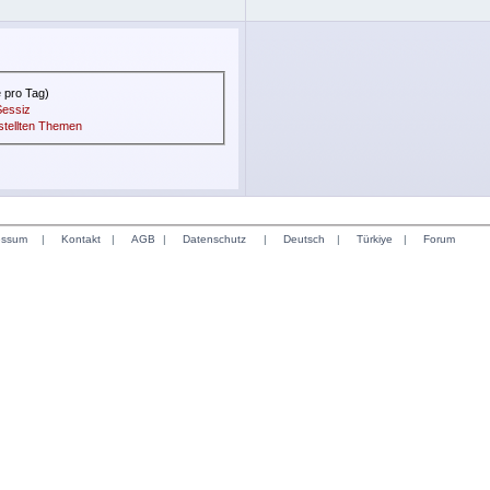
e pro Tag)
Sessiz
stellten Themen
essum
|
Kontakt
|
AGB
|
Datenschutz
|
Deutsch
|
Türkiye
|
Forum