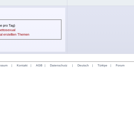
ge pro Tag)
hettosexual
al erstellten Themen
essum
|
Kontakt
|
AGB
|
Datenschutz
|
Deutsch
|
Türkiye
|
Forum