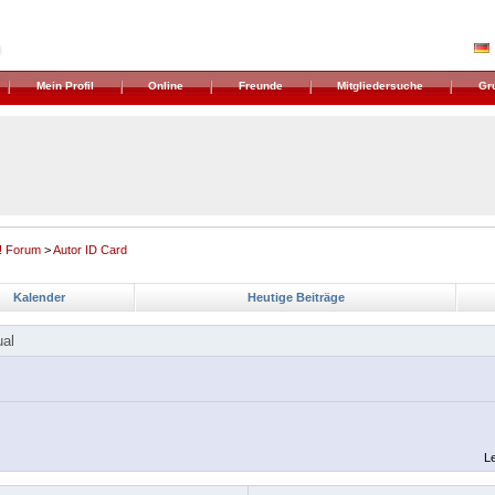
Mein Profil
Online
Freunde
Mitgliedersuche
Gr
! Forum
>
Autor ID Card
Kalender
Heutige Beiträge
ual
Le