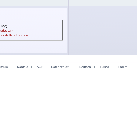
 Tag)
agdasturk
 erstellten Themen
essum
|
Kontakt
|
AGB
|
Datenschutz
|
Deutsch
|
Türkiye
|
Forum