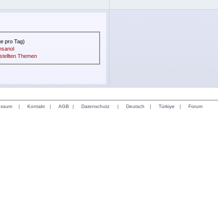
ge pro Tag)
nsanol
rstellten Themen
essum
|
Kontakt
|
AGB
|
Datenschutz
|
Deutsch
|
Türkiye
|
Forum