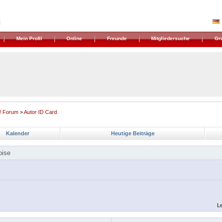
Mein Profil
Online
Freunde
Mitgliedersuche
Gr
! Forum
>
Autor ID Card
Kalender
Heutige Beiträge
oise
Le