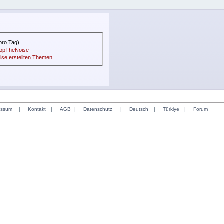
pro Tag)
StopTheNoise
ise erstellten Themen
essum
|
Kontakt
|
AGB
|
Datenschutz
|
Deutsch
|
Türkiye
|
Forum