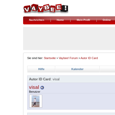
Nachrichten
Home
Mein Profil
Online
Sie sind hier:
Startseite
>
Vaybee! Forum
>
Autor ID Card
Hilfe
Kalender
Autor ID Card
: visal
visal
Benutzer