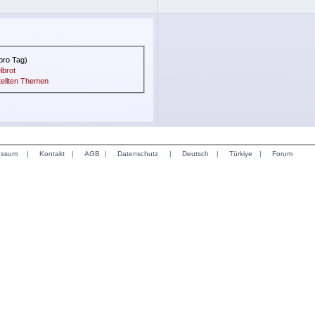
pro Tag)
lbrot
stellten Themen
essum
|
Kontakt
|
AGB
|
Datenschutz
|
Deutsch
|
Türkiye
|
Forum