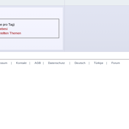
ge pro Tag)
febesi
stellten Themen
essum
|
Kontakt
|
AGB
|
Datenschutz
|
Deutsch
|
Türkiye
|
Forum