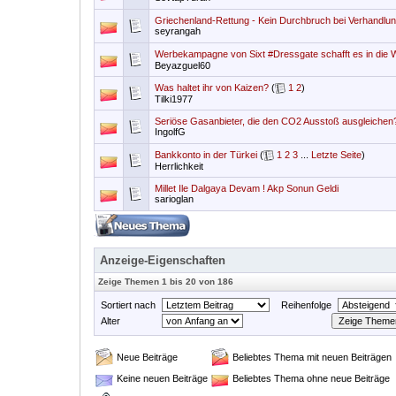
Griechenland-Rettung - Kein Durchbruch bei Verhandlun
seyrangah
Werbekampagne von Sixt #Dressgate schafft es in die
Beyazguel60
Was haltet ihr von Kaizen?
(
1
2
)
Tilki1977
Seriöse Gasanbieter, die den CO2 Ausstoß ausgleichen
IngolfG
Bankkonto in der Türkei
(
1
2
3
...
Letzte Seite
)
Herrlichkeit
Millet Ile Dalgaya Devam ! Akp Sonun Geldi
sarioglan
Anzeige-Eigenschaften
Zeige Themen 1 bis 20 von 186
Sortiert nach
Reihenfolge
Alter
Neue Beiträge
Beliebtes Thema mit neuen Beiträgen
Keine neuen Beiträge
Beliebtes Thema ohne neue Beiträge