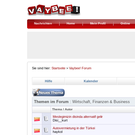
Nachrichten
Home
Mein Profil
Online
Sie sind hier:
Startseite
>
Vaybee! Forum
Hilfe
Kalender
Themen im Forum
: Wirtschaft, Finanzen & Business
Thema
/
Autor
Meslegimizin disinda alternatif gelir
Disi__kurt
Autovermietung in der Türkei
haykol