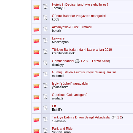
Hotels in Deutschland, wie sieht ihr es?
Tommy9
Güncel haberler ve gazete manşetleri
k555
Almanya'daki Türk Firmalari
bbturk
Lexware
Meditasyon
Türkiye Bankalarında ki faiz oranları 2019
kredihibedestek
Gemüsehandel
(
1
2
3
...
Letzte Seite
)
diettlayy
Gümüş Bileklik Gümüş Kolye Gümüş Takılar
mdstmd
İşçiyi ‘şüpheli’ yapacaklar!
yoldaslarim
Geerbtes Geld anlegen?
uludag2
Etf
EsinBY
Türkıye Batmıs Dıyen Sevgılı Arkadaslar
(
1
2
)
1978salih
Park and Ride
SevtapTuran