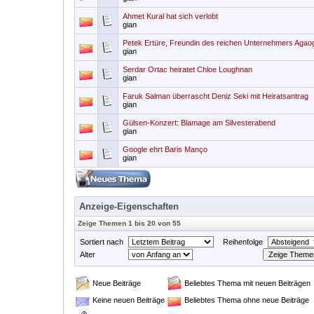
Ahmet Kural hat sich verlobt
gian
Petek Ertüre, Freundin des reichen Unternehmers Agao
gian
Serdar Ortac heiratet Chloe Loughnan
gian
Faruk Salman überrascht Deniz Seki mit Heiratsantrag
gian
Gülsen-Konzert: Blamage am Silvesterabend
gian
Google ehrt Baris Manço
gian
Anzeige-Eigenschaften
Zeige Themen 1 bis 20 von 55
Sortiert nach
Reihenfolge
Alter
Neue Beiträge
Beliebtes Thema mit neuen Beiträgen
Keine neuen Beiträge
Beliebtes Thema ohne neue Beiträge