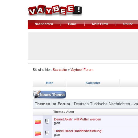
Nachrichten
Home
Mein Profil
Online
Sie sind hier:
Startseite
>
Vaybee! Forum
Hilfe
Kalender
Themen im Forum
: Deutsch Türkische Nachrichten - v
Thema
/
Autor
Demet Akalin will Mutter werden
gian
Türkei Israel Handelsbeziehung
gian