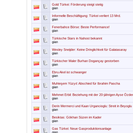
Gold Türkei: Förderung steigt stetig
gian
Informelle Beschäftigung: Türkei verliert 13 Mrd.
gian
Fenerbahce Börse: Beste Performance!
gian
Türkische Stars in Nahost bekannt
gian
Wesley Sneijder: Keine Dringlichkeit für Galatasaray
gian
Türkischer Maler Burhan Dogançay gestorben
gian
Ebru Akel ist schwanger
gian
Muhteşem Yüzyıl: Abschied für Ibrahim Pascha
gian
Mehmet Erbil: Beziehung mit der 20-jährigen Ayse Özde
gian
Derin Mermerci und Kaan Urgancioglu: Streit in Beyoglu
gian
Besiktas: Gökhan Süzen im Kader
gian
Gas Türkei: Neue Gasproduktionsanlage
gian