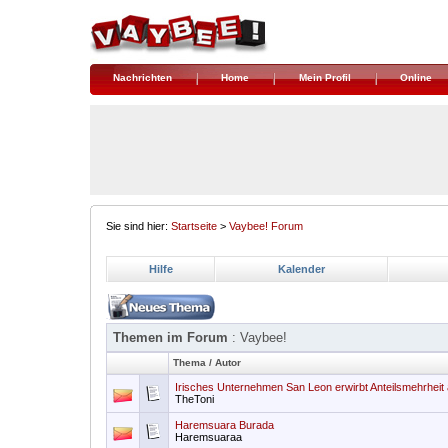
Nachrichten
Home
Mein Profil
Online
Sie sind hier:
Startseite
>
Vaybee! Forum
Hilfe
Kalender
Themen im Forum
: Vaybee!
Thema
/
Autor
Irisches Unternehmen San Leon erwirbt Anteilsmehrheit
TheToni
Haremsuara Burada
Haremsuaraa