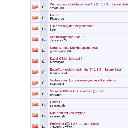
Wer sind eure Lieblings-User? :)
(
1
2
3
...
Letzte Seit
sevda2000
Forum
Pleasuree
User mit längster Mitgliedschaft
kalel
Alte Beiträge vor 2004??
Janserey76
Ücretsiz İdeal Kilo Hesaplama Aracı
gamzegunes34
Kapali GB'leri kim acti ?
bizimdiyar
EnginTurk nickim hakkında
(
1
2
3
...
Letzte Seite
)
boyacicocuk
Vaybee sitesi kurucularına çok teşekker ederim
talatpasa1
Sei mein 1000er GB Besucher
(
1
2
)
derkahn
Uhrzeit
seyrangah
Das Konzept von Vaybee
seyrangah
Profilbilder
(
1
2
3
...
Letzte Seite
)
xNASCHKATZEx