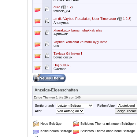
eure
(
1
2
)
tatlibela_84
an die Vaybee Redaktion, User Timeraiser
(
1
2
3
)
Anonymus
xkarakutux bana muhakkak ulas
Alphawolf
Vaybee Yeni chat ve mobil uygulama
uno
Tavlaya Girilmiyor !
boyacicocuk
Hoşbulduk ,
Gazman
Anzeige-Eigenschaften
Zeige Themen 1 bis 20 von 140
Sortiert nach
Reihenfolge
Alter
Neue Beiträge
Beliebtes Thema mit neuen Beiträgen
Keine neuen Beiträge
Beliebtes Thema ohne neue Beiträge