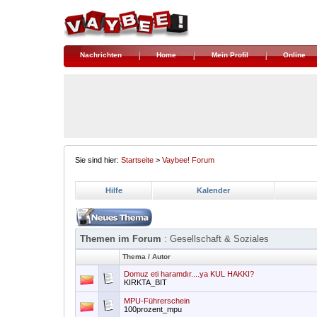
Nachrichten
Home
Mein Profil
Online
Sie sind hier:
Startseite
>
Vaybee! Forum
Hilfe
Kalender
Themen im Forum
: Gesellschaft & Soziales
Thema
/
Autor
Domuz eti haramdır....ya KUL HAKKI?
KIRKTA_BIT
MPU-Führerschein
100prozent_mpu