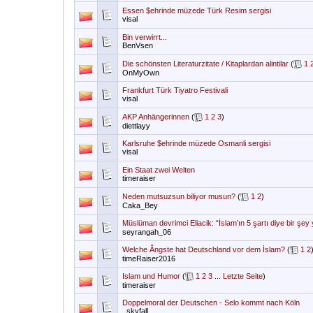
Essen $ehrinde müzede Türk Resim sergisi
visal
Bin verwirrt...
BenVsen
Die schönsten Literaturzitate / Kitaplardan alintilar
(
1
OnMyOwn
Frankfurt Türk Tiyatro Festivali
visal
AKP Anhängerinnen
(
1
2
3
)
diettlayy
Karlsruhe $ehrinde müzede Osmanli sergisi
visal
Ein Staat zwei Welten
timeraiser
Neden mutsuzsun biliyor musun?
(
1
2
)
Caka_Bey
Müslüman devrimci Eliacik: “İslam’ın 5 şartı diye bir şey
seyrangah_06
Welche Ângste hat Deutschland vor dem İslam?
(
1
2
timeRaiser2016
Islam und Humor
(
1
2
3
...
Letzte Seite
)
timeraiser
Doppelmoral der Deutschen - Selo kommt nach Köln
_skyfall