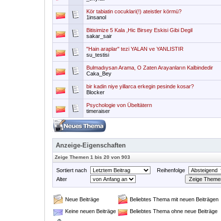
Kör tabiatin cocuklari(!) ateistler körmü?
1insanol
Bitisimize 5 Kala ,Hic Birsey Eskisi Gibi Degil
sakar_sair
"Hain araplar" tezi YALAN ve YANLISTIR
su_testisi
Bulmadıysan Arama, O Zaten Arayanların Kalbindedir
Caka_Bey
bir kadin niye yillarca erkegin pesinde kosar?
Blocker
Psychologie von Übeltätern
timeraiser
Anzeige-Eigenschaften
Zeige Themen 1 bis 20 von 903
Sortiert nach
Reihenfolge
Alter
Neue Beiträge
Beliebtes Thema mit neuen Beiträgen
Keine neuen Beiträge
Beliebtes Thema ohne neue Beiträge