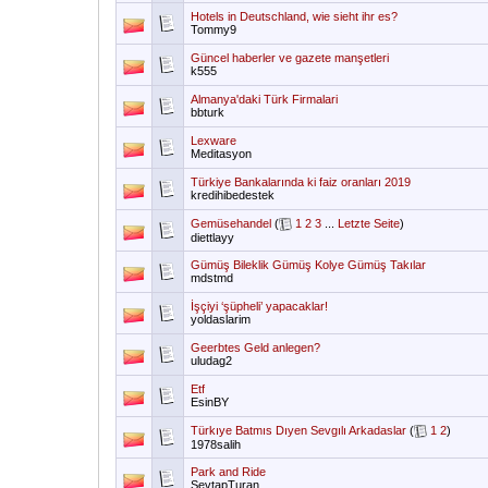
Hotels in Deutschland, wie sieht ihr es?
Tommy9
Güncel haberler ve gazete manşetleri
k555
Almanya'daki Türk Firmalari
bbturk
Lexware
Meditasyon
Türkiye Bankalarında ki faiz oranları 2019
kredihibedestek
Gemüsehandel
(
1
2
3
...
Letzte Seite
)
diettlayy
Gümüş Bileklik Gümüş Kolye Gümüş Takılar
mdstmd
İşçiyi ‘şüpheli’ yapacaklar!
yoldaslarim
Geerbtes Geld anlegen?
uludag2
Etf
EsinBY
Türkıye Batmıs Dıyen Sevgılı Arkadaslar
(
1
2
)
1978salih
Park and Ride
SevtapTuran