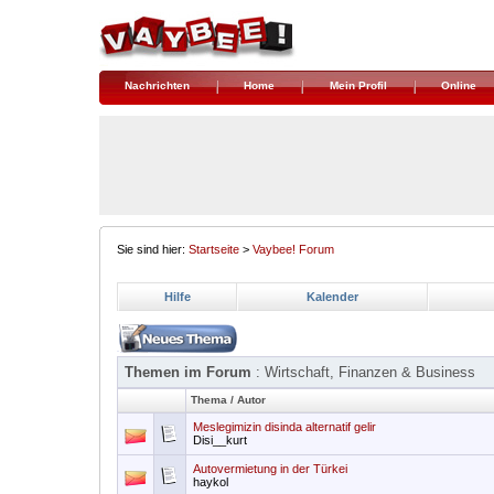
Nachrichten
Home
Mein Profil
Online
Sie sind hier:
Startseite
>
Vaybee! Forum
Hilfe
Kalender
Themen im Forum
: Wirtschaft, Finanzen & Business
Thema
/
Autor
Meslegimizin disinda alternatif gelir
Disi__kurt
Autovermietung in der Türkei
haykol