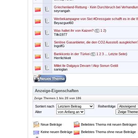
Griechenland-Rettung - Kein Durchbruch bei Verhandlun
seyrangah
Werbekampagne von Sixt #Dressgate schafft es in die
Beyazguel60
Was haltet ihr von Kaizen?
(
1
2
)
Tilki1977
Seriöse Gasanbieter, die den CO2 Ausstoß ausgleichen
IngolfG
Bankkonto in der Türkei
(
1
2
3
...
Letzte Seite
)
Herrlichkeit
Millet Ile Dalgaya Devam ! Akp Sonun Geldi
sarioglan
Anzeige-Eigenschaften
Zeige Themen 1 bis 20 von 186
Sortiert nach
Reihenfolge
Alter
Neue Beiträge
Beliebtes Thema mit neuen Beiträgen
Keine neuen Beiträge
Beliebtes Thema ohne neue Beiträge