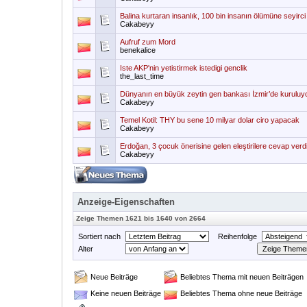
Balina kurtaran insanlık, 100 bin insanın ölümüne seyirci
Cakabeyy
Aufruf zum Mord
benekalice
Iste AKP'nin yetistirmek istedigi genclik
the_last_time
Dünyanın en büyük zeytin gen bankası İzmir’de kuruluy
Cakabeyy
Temel Kotil: THY bu sene 10 milyar dolar ciro yapacak
Cakabeyy
Erdoğan, 3 çocuk önerisine gelen eleştirilere cevap verd
Cakabeyy
Anzeige-Eigenschaften
Zeige Themen 1621 bis 1640 von 2664
Sortiert nach
Reihenfolge
Alter
Neue Beiträge
Beliebtes Thema mit neuen Beiträgen
Keine neuen Beiträge
Beliebtes Thema ohne neue Beiträge