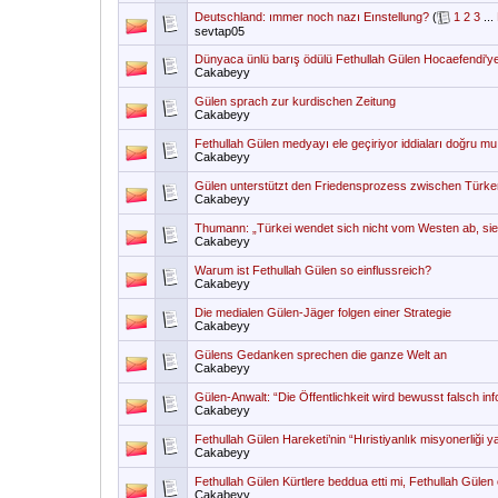
Deutschland: ımmer noch nazı Eınstellung?
(
1
2
3
...
sevtap05
Dünyaca ünlü barış ödülü Fethullah Gülen Hocaefendi'ye 
Cakabeyy
Gülen sprach zur kurdischen Zeitung
Cakabeyy
Fethullah Gülen medyayı ele geçiriyor iddiaları doğru m
Cakabeyy
Gülen unterstützt den Friedensprozess zwischen Türk
Cakabeyy
Thumann: „Türkei wendet sich nicht vom Westen ab, sie 
Cakabeyy
Warum ist Fethullah Gülen so einflussreich?
Cakabeyy
Die medialen Gülen-Jäger folgen einer Strategie
Cakabeyy
Gülens Gedanken sprechen die ganze Welt an
Cakabeyy
Gülen-Anwalt: “Die Öffentlichkeit wird bewusst falsch inf
Cakabeyy
Fethullah Gülen Hareketi’nin “Hıristiyanlık misyonerliği yaptı
Cakabeyy
Fethullah Gülen Kürtlere beddua etti mi, Fethullah Gülen 
Cakabeyy