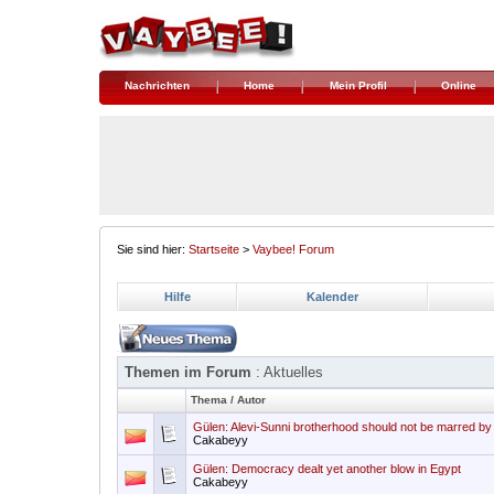
Nachrichten
Home
Mein Profil
Online
Sie sind hier:
Startseite
>
Vaybee! Forum
Hilfe
Kalender
Themen im Forum
: Aktuelles
Thema
/
Autor
Gülen: Alevi-Sunni brotherhood should not be marred by
Cakabeyy
Gülen: Democracy dealt yet another blow in Egypt
Cakabeyy