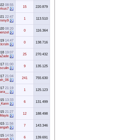
022
08:55
15
220.879
rkus7
021
22:47
1
113.510
mmy9
020
08:20
0
116.364
uenzel
019
14:47
0
138.716
lcrsln
018
19:07
25
270.432
aZade
017
01:00
9
135.125
sculin
017
21:04
241
755.630
ah_06
017
21:19
1
125.123
ara__
015
13:33
6
131.499
_Kann
015
21:27
12
188.498
Mayis
015
11:56
7
143.346
angah
015
14:56
6
139.691
angah