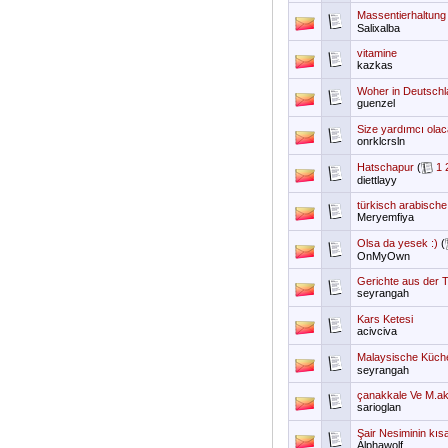
Massentierhaltung
Salixalba
vitamine
kazkas
Woher in Deutsch
guenzel
Size yardımcı olac
onrklcrsln
Hatschapur
(
1
diettlayy
türkisch arabisch
Meryemfiya
Olsa da yesek :)
(
OnMyOwn
Gerichte aus der 
seyrangah
Kars Ketesi
acivciva
Malaysische Küch
seyrangah
çanakkale Ve M.ak
sarioglan
Şair Nesiminin kısa
Alphawolf