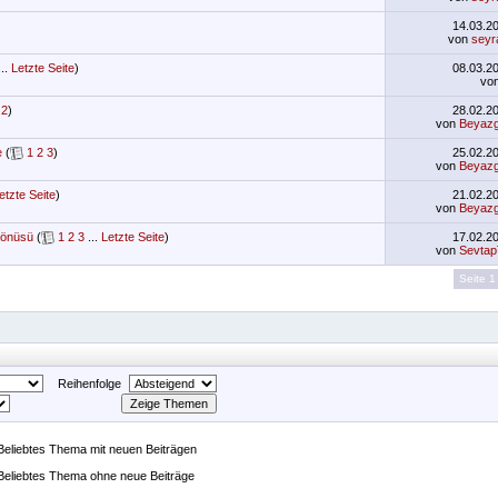
14.03.2
von
seyr
..
Letzte Seite
)
08.03.2
vo
2
)
28.02.2
von
Beyazg
e
(
1
2
3
)
25.02.2
von
Beyazg
etzte Seite
)
21.02.2
von
Beyazg
Mönüsü
(
1
2
3
...
Letzte Seite
)
17.02.2
von
Sevtap
Seite 1
Reihenfolge
Beliebtes Thema mit neuen Beiträgen
Beliebtes Thema ohne neue Beiträge