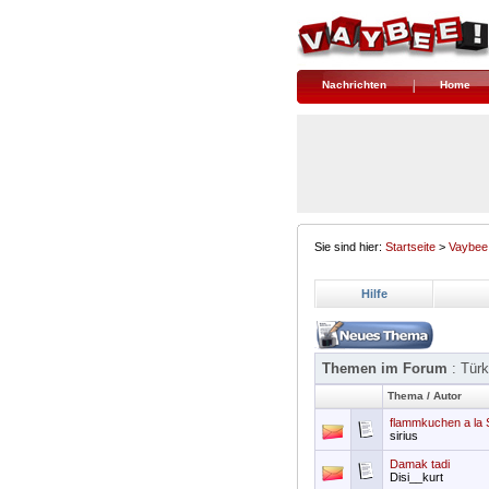
Nachrichten
Home
Sie sind hier:
Startseite
>
Vaybee
Hilfe
Themen im Forum
: Tür
Thema
/
Autor
flammkuchen a la S
sirius
Damak tadi
Disi__kurt