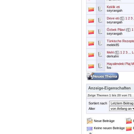
Keklik eti
seyrangah
Deve eti
(
1
2
3
.
seyrangah
Özbek Pilavi
(
1
seyrangah
Türkische Rezept
melek85
Mehl
(
1
2
3
...
L
derkahn
Hayalimdeki Plaj 
fos
Anzeige-Eigenschaften
Zeige Themen 1 bis 20 von 71
Sortiert nach
Alter
Neue Beiträge
Keine neuen Beiträge