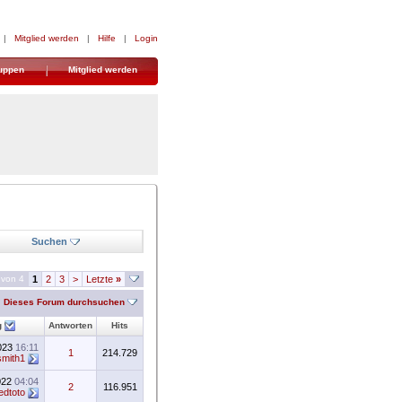
|
Mitglied werden
|
Hilfe
|
Login
uppen
Mitglied werden
Suchen
 von 4
1
2
3
>
Letzte
»
Dieses Forum durchsuchen
g
Antworten
Hits
023
16:11
1
214.729
smith1
022
04:04
2
116.951
edtoto