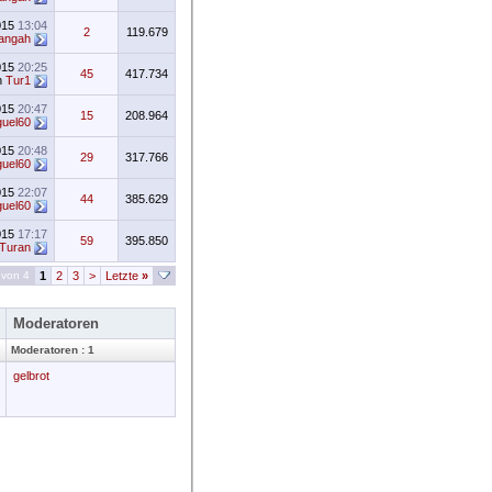
015
13:04
2
119.679
angah
015
20:25
45
417.734
n
Tur1
015
20:47
15
208.964
uel60
015
20:48
29
317.766
uel60
015
22:07
44
385.629
uel60
015
17:17
59
395.850
Turan
 von 4
1
2
3
>
Letzte
»
Moderatoren
Moderatoren : 1
gelbrot