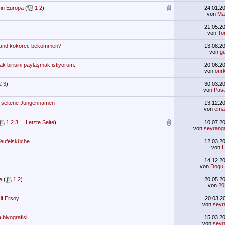
 in Europa
(
1
2
)
24.01.2
von
Ma
21.05.2
von
To
land kokorec bekommen?
13.08.2
von
g
ak birisini paylaşmak istiyorum.
20.06.2
von
onrk
2
3
)
30.03.2
von
Pas
e seltene Jungennamen
13.12.2
von
ema
1
2
3
...
Letzte Seite
)
10.07.2
von
seyrang
Teufelsküche
12.03.2
von
L
14.12.2
von
Dogu
e
(
1
2
)
20.05.2
von
20
if Ersoy
20.03.2
von
seyr
 biyografisi
15.03.2
von
seyr