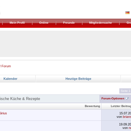
Mein Profil
Online
Freunde
Mitgliedersuche
Gr
! Forum
Kalender
Heutige Beiträge
Seite 1
kische Küche & Rezepte
Forum-Optionen
Bewertung
Letzter Beitra
irius
15.07.2
von
brian
19.09.2
von
n