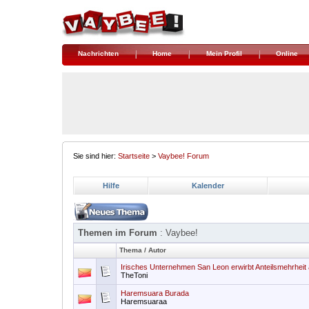
Nachrichten
Home
Mein Profil
Online
Sie sind hier:
Startseite
>
Vaybee! Forum
Hilfe
Kalender
Themen im Forum
: Vaybee!
Thema
/
Autor
Irisches Unternehmen San Leon erwirbt Anteilsmehrheit
TheToni
Haremsuara Burada
Haremsuaraa