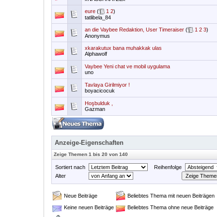
eure
(
1
2
)
tatlibela_84
an die Vaybee Redaktion, User Timeraiser
(
1
2
3
)
Anonymus
xkarakutux bana muhakkak ulas
Alphawolf
Vaybee Yeni chat ve mobil uygulama
uno
Tavlaya Girilmiyor !
boyacicocuk
Hoşbulduk ,
Gazman
Anzeige-Eigenschaften
Zeige Themen 1 bis 20 von 140
Sortiert nach
Reihenfolge
Alter
Neue Beiträge
Beliebtes Thema mit neuen Beiträgen
Keine neuen Beiträge
Beliebtes Thema ohne neue Beiträge