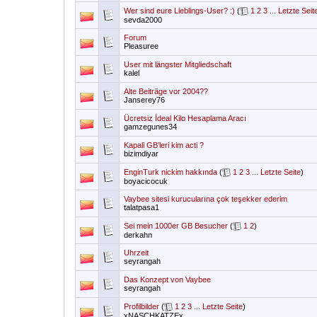
Wer sind eure Lieblings-User? :)
(
1
2
3
...
Letzte Seit
sevda2000
Forum
Pleasuree
User mit längster Mitgliedschaft
kalel
Alte Beiträge vor 2004??
Janserey76
Ücretsiz İdeal Kilo Hesaplama Aracı
gamzegunes34
Kapali GB'leri kim acti ?
bizimdiyar
EnginTurk nickim hakkında
(
1
2
3
...
Letzte Seite
)
boyacicocuk
Vaybee sitesi kurucularına çok teşekker ederim
talatpasa1
Sei mein 1000er GB Besucher
(
1
2
)
derkahn
Uhrzeit
seyrangah
Das Konzept von Vaybee
seyrangah
Profilbilder
(
1
2
3
...
Letzte Seite
)
xNASCHKATZEx