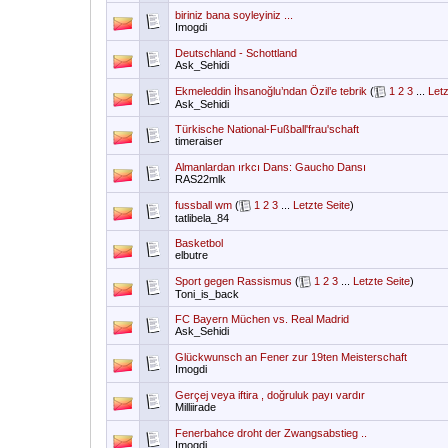
biriniz bana soyleyiniz ...
Imogdi
Deutschland - Schottland
Ask_Sehidi
Ekmeleddin İhsanoğlu’ndan Özil’e tebrik
(
1
2
3
...
Letz
Ask_Sehidi
Türkische National-Fußball'frau'schaft
timeraiser
Almanlardan ırkcı Dans: Gaucho Dansı
RAS22mlk
fussball wm
(
1
2
3
...
Letzte Seite
)
tatlibela_84
Basketbol
elbutre
Sport gegen Rassismus
(
1
2
3
...
Letzte Seite
)
Toni_is_back
FC Bayern Müchen vs. Real Madrid
Ask_Sehidi
Glückwunsch an Fener zur 19ten Meisterschaft
Imogdi
Gerçej veya iftira , doğruluk payı vardır
Milliirade
Fenerbahce droht der Zwangsabstieg ..
Imogdi