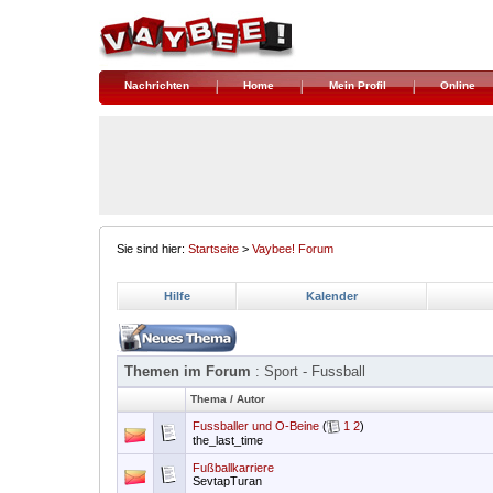
Nachrichten
Home
Mein Profil
Online
Sie sind hier:
Startseite
>
Vaybee! Forum
Hilfe
Kalender
Themen im Forum
: Sport - Fussball
Thema
/
Autor
Fussballer und O-Beine
(
1
2
)
the_last_time
Fußballkarriere
SevtapTuran