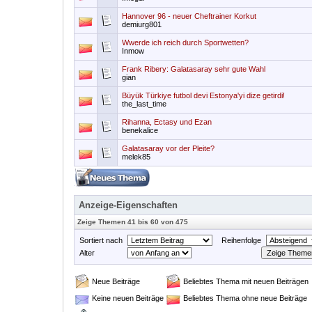
Hannover 96 - neuer Cheftrainer Korkut
demiurg801
Wwerde ich reich durch Sportwetten?
Inmow
Frank Ribery: Galatasaray sehr gute Wahl
gian
Büyük Türkiye futbol devi Estonya'yi dize getirdi!
the_last_time
Rihanna, Ectasy und Ezan
benekalice
Galatasaray vor der Pleite?
melek85
Anzeige-Eigenschaften
Zeige Themen 41 bis 60 von 475
Sortiert nach
Reihenfolge
Alter
Neue Beiträge
Beliebtes Thema mit neuen Beiträgen
Keine neuen Beiträge
Beliebtes Thema ohne neue Beiträge