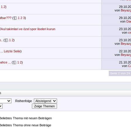
1
2
)
29.10.2
von
Beyazg
rafbar???
(
1
2
3
)
29.10.2
von
Da
Okul takimlari ve özel spor liseleri kurun
23.10.2
von
c
..
(
1
2
)
23.10.2
von
Beyazg
...
Letzte Seite
)
22.10.2
von
Beyazg
ahce ...
(
1
2
)
21.10.2
von
C
Seite 2 von 24
5
Reihenfolge
Beliebtes Thema mit neuen Beiträgen
Beliebtes Thema ohne neue Beiträge