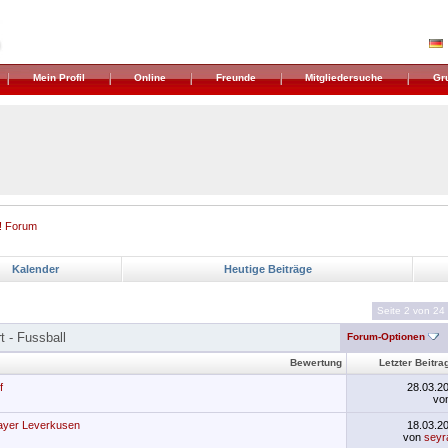
Mein Profil
Online
Freunde
Mitgliedersuche
Gr
! Forum
Kalender
Heutige Beiträge
Seite 2 von 24
t - Fussball
Forum-Optionen
Bewertung
Letzter Beitra
f
28.03.2
vo
Bayer Leverkusen
18.03.2
von
seyr