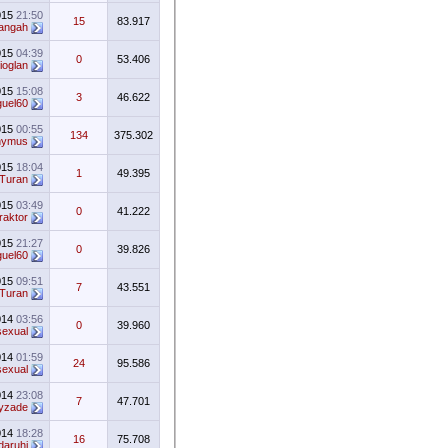
015
21:50
15
83.917
angah
015
04:39
0
53.406
ioglan
015
15:08
3
46.622
uel60
015
00:55
134
375.302
nymus
015
18:04
1
49.395
Turan
015
03:49
0
41.222
raktor
015
21:27
0
39.826
uel60
015
09:51
7
43.551
Turan
014
03:56
0
39.960
sexual
014
01:59
24
95.586
sexual
014
23:08
7
47.701
eyzade
014
18:28
16
75.708
daruhi