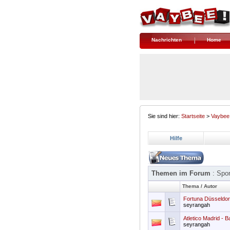
Nachrichten
Home
Sie sind hier:
Startseite
>
Vaybee
Hilfe
Themen im Forum
: Spor
Thema
/
Autor
Fortuna Düsseldor
seyrangah
Atletico Madrid - 
seyrangah