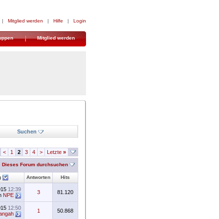
|
Mitglied werden
|
Hilfe
|
Login
uppen
Mitglied werden
Suchen
<
1
2
3
4
>
Letzte
»
Dieses Forum durchsuchen
g
Antworten
Hits
015
12:39
3
81.120
n
NPE
015
12:50
1
50.868
angah