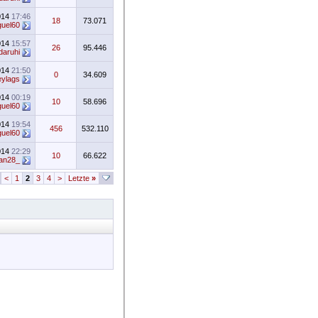
014
17:46
18
73.071
uel60
014
15:57
26
95.446
daruhi
014
21:50
0
34.609
eylags
014
00:19
10
58.696
uel60
014
19:54
456
532.110
uel60
014
22:29
10
66.622
an28_
<
1
2
3
4
>
Letzte
»