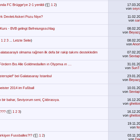
nda FC Brügge'ye 2-1 yenildi
(
1
2
)
17.03.2
von
seyr
rk Devleti Askeri Pozu Niye?
11.02.2
von
sar
Kurs - BVB gelingt Befreiungsschlag
08.02.2
von
Beyazg
1
2
3
...
Letzte Seite
)
08.02.2
von
Ano
alatasaraylı olmama rağmen ilk defa bir rakip takımı destekledim
07.02.2
von
Sevtap
ördern Bıs Alle Goldmedaıllen ın Olypmıa ın ....
31.01.2
von
SunT
terspiel" bei Galatasaray Istanbul
23.01.2
von
Beyazg
eister 2014 im Fußball
10.01.2
von
Sevtap
ı bir bahar, Seviyorum seni, Çıldırasıya.
16.12.2
von
ghetto
 ???
(
1
2
3
)
16.12.2
von
ghetto
19.11.2
von
f
ürkişen Fussballes?!?
(
1
2
)
03.11.2
von
Da