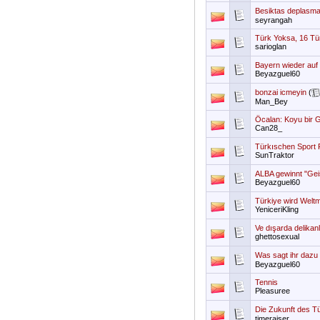
Besiktas deplasma
seyrangah
Türk Yoksa, 16 Tü
sarioglan
Bayern wieder auf 
Beyazguel60
bonzai icmeyin
(
Man_Bey
Öcalan: Koyu bir G
Can28_
Türkıschen Sport F
SunTraktor
ALBA gewinnt "Geis
Beyazguel60
Türkiye wird Weltm
YeniceriKling
Ve dışarda delikanl
ghettosexual
Was sagt ihr dazu
Beyazguel60
Tennis
Pleasuree
Die Zukunft des T
timeraiser