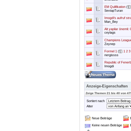
EM Qulifikation
(
SevtapTuran
Imogdi's aufruf st
Man_Bey
Alt yapilar önemli: 
ceylags
Champions League
Zeynep
Formel 1
(
1
2
3
nergissss
Republic of Fenerb
Imogdi
Anzeige-Eigenschaften
Zeige Themen 21 bis 40 von 47
Sortiert nach
Alter
Neue Beiträge
Keine neuen Beiträge