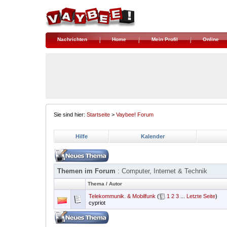
Nachrichten
Home
Mein Profil
Online
Sie sind hier:
Startseite
>
Vaybee! Forum
Hilfe
Kalender
Themen im Forum
: Computer, Internet & Technik
Thema
/
Autor
Telekommunik. & Mobilfunk
(
1
2
3
...
Letzte Seite
)
cypriot