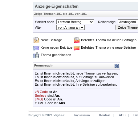
Anzeige-Eigenschaften
Zeige Themen 181 bis 181 von 181
Sortiert nach
Reihenfolge
Alter
Neue Beiträge
Beliebtes Thema mit neuen Beiträgen
Keine neuen Beiträge
Beliebtes Thema ohne neue Beiträge
Thema geschlossen
Forumregeln
Es ist Ihnen
nicht erlaubt
, neue Themen zu verfassen.
Es ist Ihnen
nicht erlaubt
, auf Beiträge zu antworten.
Es ist Ihnen
nicht erlaubt
, Anhänge anzufügen.
Es ist Ihnen
nicht erlaubt
, Ihre Beiträge zu bearbeiten.
vB Code
ist
An
.
Smileys
sind
An
.
[IMG]
Code ist
An
.
HTML-Code ist
Aus
.
Copyright © 2021 Vaybee!
|
Impressum
|
Kontakt
|
AGB
|
Da