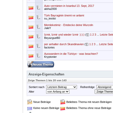
Auto vermieten in Istanbul 13. Sept, 2017
aloha2000
Türk Bayraginin önemi ve anlami
su_testisi
Memleketimiz - Entdecke deine Wurzeln
JaleY
Izmir, Izmir und wieder Izmir :):):)
(
1
2
3
...
Letzte Sei
Beyazguel60
per anhalter durch Skandinavien
(
1
2
3
...
Letzte Seit
factories
Auswandern in die Türkiye - was beachten?
Kryptonier
Anzeige-Eigenschaften
Zeige Themen 1 bis 20 von 143
Sortiert nach
Reihenfolge
Alter
Neue Beiträge
Beliebtes Thema mit neuen Beiträgen
Keine neuen Beiträge
Beliebtes Thema ohne neue Beiträge