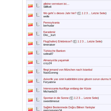
alleine verreisen ist....
Silifkeli
Wo geht´s dieses Jahr hin?
(
1
2
3
...
Letzte Seite
)
welle
Pennsylvania
berhudar
Karadeniz
Disi__kurt
Flug(hafen) Erlebnisse?
(
1
2
3
...
Letzte Seite
)
timeraiser
Türkische Banken
selina87
Almanya'da yaşamak
crzy24
fliegt jemand von München nach Istanbul
NasiGoreng
Askerlik yas siniri kaldirildimi izine gitsem sorun olurmu
Feryatnrw
Interessante Ausflüge entlang der Küste
Michaela33
Spontan in die Sonne
(
1
2
3
...
Letzte Seite
)
sweettimeout
Sağlıklı Beslenmede Doğru Bilinen Yanlışlar
gamzegunes34