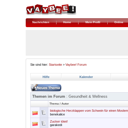
Nachrichten
Home
Mein Profil
Online
Sie sind hier:
Startseite
>
Vaybee! Forum
Hilfe
Kalender
Themen im Forum
: Gesundheit & Wellness
Thema
/
Autor
biologische Herzklappen vom Schwein für einen Moslem
benekalice
Zucker tötet!
garakedi