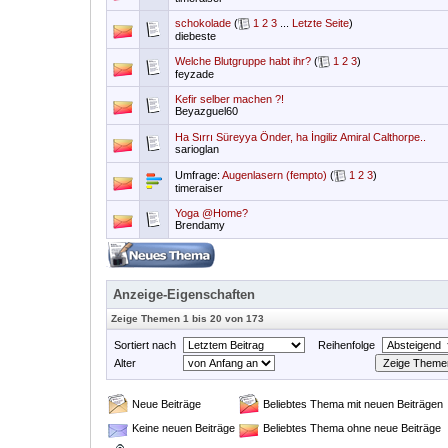
schokolade
(
1
2
3
...
Letzte Seite
)
diebeste
Welche Blutgruppe habt ihr?
(
1
2
3
)
feyzade
Kefir selber machen ?!
Beyazguel60
Ha Sırrı Süreyya Önder, ha İngiliz Amiral Calthorpe..
sarioglan
Umfrage:
Augenlasern (fempto)
(
1
2
3
)
timeraiser
Yoga @Home?
Brendamy
Anzeige-Eigenschaften
Zeige Themen 1 bis 20 von 173
Sortiert nach
Reihenfolge
Alter
Neue Beiträge
Beliebtes Thema mit neuen Beiträgen
Keine neuen Beiträge
Beliebtes Thema ohne neue Beiträge