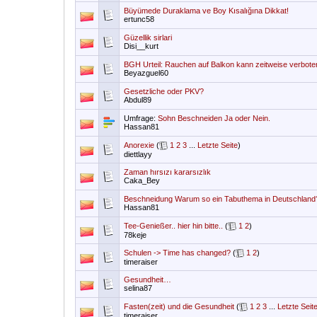
Büyümede Duraklama ve Boy Kısalığına Dikkat!
ertunc58
Güzellik sirlari
Disi__kurt
BGH Urteil: Rauchen auf Balkon kann zeitweise verbot
Beyazguel60
Gesetzliche oder PKV?
Abdul89
Umfrage:
Sohn Beschneiden Ja oder Nein.
Hassan81
Anorexie
(
1
2
3
...
Letzte Seite
)
diettlayy
Zaman hırsızı kararsızlık
Caka_Bey
Beschneidung Warum so ein Tabuthema in Deutschland
Hassan81
Tee-Genießer.. hier hin bitte..
(
1
2
)
78keje
Schulen -> Time has changed?
(
1
2
)
timeraiser
Gesundheit…
selina87
Fasten(zeit) und die Gesundheit
(
1
2
3
...
Letzte Seit
timeraiser