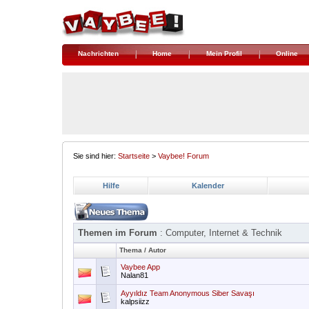
Nachrichten
Home
Mein Profil
Online
Sie sind hier:
Startseite
>
Vaybee! Forum
Hilfe
Kalender
Themen im Forum
: Computer, Internet & Technik
Thema
/
Autor
Vaybee App
Nalan81
Ayyıldız Team Anonymous Siber Savaşı
kalpsiizz