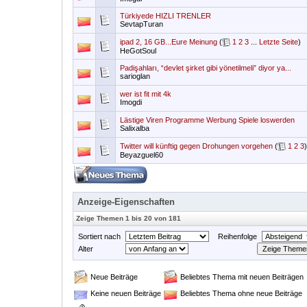
Türkiyede HIZLI TRENLER
SevtapTuran
ipad 2, 16 GB...Eure Meinung
(
1
2
3
...
Letzte Seite
)
HeGotSoul
Padişahları, “devlet şirket gibi yönetilmeli” diyor ya...
sarioglan
wer ist fit mit 4k
Imogdi
Lästige Viren Programme Werbung Spiele loswerden
Salixalba
Twitter will künftig gegen Drohungen vorgehen
(
1
2
3
)
Beyazguel60
Anzeige-Eigenschaften
Zeige Themen 1 bis 20 von 181
Sortiert nach
Reihenfolge
Alter
Neue Beiträge
Beliebtes Thema mit neuen Beiträgen
Keine neuen Beiträge
Beliebtes Thema ohne neue Beiträge