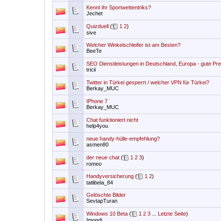
Kennt ihr Sportwettentriks?
Jechet
Quizduell
(
1
2
)
sive
Welcher Winkelschleifer ist am Besten?
BeeTe
SEO Dienstleistungen in Deutschland, Europa - gute Pre
tricii
Twitter in Türkei gesperrt / welcher VPN für Türkei?
Berkay_MUC
IPhone 7
Berkay_MUC
Chat funktioniert nicht
help4you
neue handy-hülle-empfehlung?
asmen80
der neue chat
(
1
2
3
)
romeo
Handyversicherung
(
1
2
)
tatlibela_84
Gelöschte Bilder
SevtapTuran
Windows 10 Beta
(
1
2
3
...
Letzte Seite
)
Imogdi