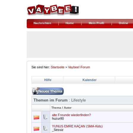
Nachrichten
Home
Mein Profil
Online
Sie sind hier:
Startseite
>
Vaybee! Forum
Hilfe
Kalender
Themen im Forum
: Lifestyle
Thema
/
Autor
alte Freunde wiederfinden?
huzur80
YUNUS EMRE KAÇAN (SMA-Kids)
_Sessiz