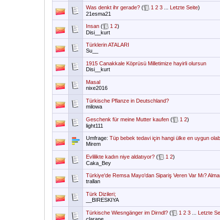
Was denkt ihr gerade?
(
1
2
3
...
Letzte Seite
)
21esma21
Insan
(
1
2
)
Disi__kurt
Türklerin ATALARI
Su__
1915 Canakkale Köprüsü Milletimize hayirli olursun
Disi__kurt
Masal
nixe2016
Türkische Pflanze in Deutschland?
milowa
Geschenk für meine Mutter kaufen
(
1
2
)
light111
Umfrage:
Tüp bebek tedavi için hangi ülke en uygun olabi
Mirem
Evlilikte kadın niye aldatıyor?
(
1
2
)
Caka_Bey
Türkiye'de Remsa Mayo'dan Sipariş Veren Var Mı? Almany
trallan
Türk Dizileri;
__BIRESKIYA
Türkische Wiesngänger im Dirndl?
(
1
2
3
...
Letzte Se
clarane