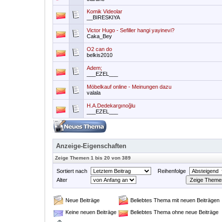
Komik Videolar
__BIRESKIYA
Victor Hugo - Sefiller hangi yayinevi?
Caka_Bey
O2 can do
belkis2010
Adem;
___EZEL___
Möbelkauf online - Meinungen dazu
valala
H.A.Dedekargınoğlu
___EZEL___
Anzeige-Eigenschaften
Zeige Themen 1 bis 20 von 389
Sortiert nach
Reihenfolge
Alter
Neue Beiträge
Beliebtes Thema mit neuen Beiträgen
Keine neuen Beiträge
Beliebtes Thema ohne neue Beiträge