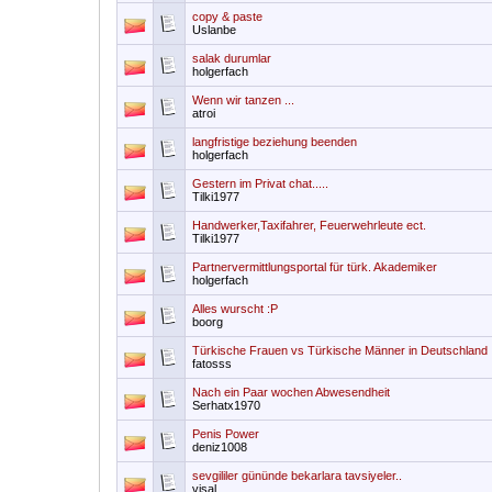
copy & paste
Uslanbe
salak durumlar
holgerfach
Wenn wir tanzen ...
atroi
langfristige beziehung beenden
holgerfach
Gestern im Privat chat.....
Tilki1977
Handwerker,Taxifahrer, Feuerwehrleute ect.
Tilki1977
Partnervermittlungsportal für türk. Akademiker
holgerfach
Alles wurscht :P
boorg
Türkische Frauen vs Türkische Männer in Deutschland
fatosss
Nach ein Paar wochen Abwesendheit
Serhatx1970
Penis Power
deniz1008
sevgililer gününde bekarlara tavsiyeler..
visal