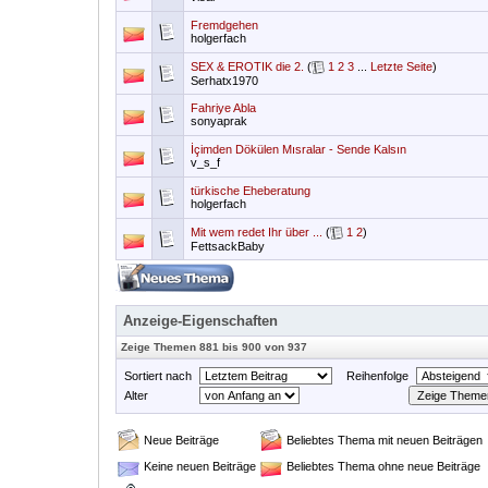
Fremdgehen
holgerfach
SEX & EROTIK die 2.
(
1
2
3
...
Letzte Seite
)
Serhatx1970
Fahriye Abla
sonyaprak
İçimden Dökülen Mısralar - Sende Kalsın
v_s_f
türkische Eheberatung
holgerfach
Mit wem redet Ihr über ...
(
1
2
)
FettsackBaby
Anzeige-Eigenschaften
Zeige Themen 881 bis 900 von 937
Sortiert nach
Reihenfolge
Alter
Neue Beiträge
Beliebtes Thema mit neuen Beiträgen
Keine neuen Beiträge
Beliebtes Thema ohne neue Beiträge