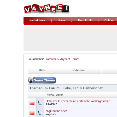
Nachrichten
Home
Mein Profil
Online
Sie sind hier:
Startseite
>
Vaybee! Forum
Hilfe
Kalender
Themen im Forum
: Liebe, Flirt & Partnerschaft
Thema
/
Autor
Habe vor kurzem meine erste liebe wiedergesehen....
Tilki1977
*Aşk budur işde*
kalpsiizz