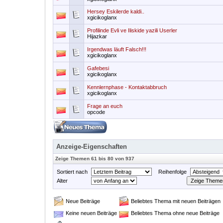
Hersey Eskilerde kaldi..
xgicikoglanx
Profilinde Evli ve Iliskide yazili Userler
Hijazkar
Irgendwas läuft Falsch!!!
xgicikoglanx
Gafebesi
xgicikoglanx
Kennlernphase - Kontaktabbruch
xgicikoglanx
Frage an euch
opcode
Anzeige-Eigenschaften
Zeige Themen 61 bis 80 von 937
Sortiert nach
Reihenfolge
Alter
Neue Beiträge
Beliebtes Thema mit neuen Beiträgen
Keine neuen Beiträge
Beliebtes Thema ohne neue Beiträge