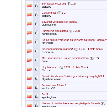
Sex ist keine Lösung
(
1
2
)
diettlayy
Geständniss
(
1
2
)
diettlayy
Bayanlar ve motosiklet tutkusu
oldumusimdi
Partneriniz sizi aldatsa
(
1
2
3
)
guelsen1975
Siz ne düsünüyorsunuz bu yazisma hakkinda? kiminle y
farkindalik
türkinnen und ihre männer!!
(
1
2
3
...
Letzte Seite
)
esmercan
Mit Escortservice Frauen beeindrucken?
(
1
2
)
Bultin
Hey Männer....
(
1
2
3
...
Letzte Seite
)
Ebruxx
Sperrt bitte diesen Geistesgestörten seyrangah_06!!!!!
OguzhanBatmas
Jemand aus Türkei ?
latinlover37
Son!!!
xgicikoglanx
Namus bir Kadina bakarken sergiledigimiz Ahlakdir
(
1
xgicikoglanx