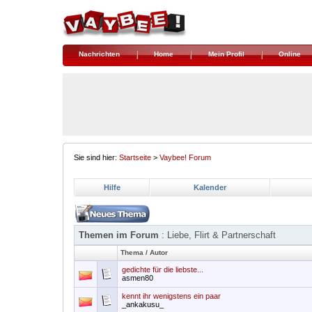
Nachrichten
Home
Mein Profil
Online
Sie sind hier:
Startseite
>
Vaybee! Forum
Hilfe
Kalender
Themen im Forum
: Liebe, Flirt & Partnerschaft
Thema
/
Autor
gedichte für die liebste...
asmen80
kennt ihr wenigstens ein paar
_ankakusu_