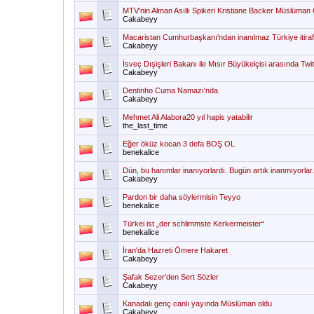
MTV'nin Alman Asıllı Spikeri Kristiane Backer Müslüman
Cakabeyy
Macaristan Cumhurbaşkanı'ndan inanılmaz Türkiye itiraf
Cakabeyy
İsveç Dışişleri Bakanı ile Mısır Büyükelçisi arasında Twit
Cakabeyy
Dentinho Cuma Namazı'nda
Cakabeyy
Mehmet Ali Alabora20 yıl hapis yatabilir
the_last_time
Eğer öküz kocan 3 defa BOŞ OL
benekalice
Dün, bu hanımlar inanıyorlardı. Bugün artık inanmıyorlar.
Cakabeyy
Pardon bir daha söylermisin Teyyo
benekalice
Türkei ist „der schlimmste Kerkermeister“
benekalice
İran'da Hazreti Ömere Hakaret
Cakabeyy
Şafak Sezer'den Sert Sözler
Cakabeyy
Kanadalı genç canlı yayında Müslüman oldu
Cakabeyy