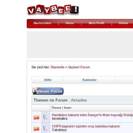
Nachrichten
Home
Mein Profil
Online
Sie sind hier:
Startseite
>
Vaybee! Forum
Hilfe
Kalender
Themen im Forum
: Aktuelles
Thema
/
Autor
Hamilelere hakaret eden İnançer'in ilham kaynağı Erdoğ
benekalice
CHP'li başkanın eşinden oruç tutanlara hakaret
Cakabeyy