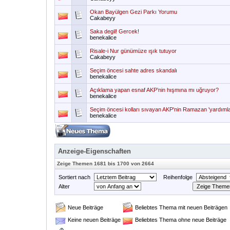
Okan Bayülgen Gezi Parkı Yorumu
Cakabeyy
Saka degil! Gercek!
benekalice
Risale-i Nur günümüze ışık tutuyor
Cakabeyy
Seçim öncesi sahte adres skandalı
benekalice
Açıklama yapan esnaf AKP’nin hışmına mı uğruyor?
benekalice
Seçim öncesi kolları sıvayan AKP'nin Ramazan 'yardımları
benekalice
Anzeige-Eigenschaften
Zeige Themen 1681 bis 1700 von 2664
Sortiert nach
Reihenfolge
Alter
Neue Beiträge
Beliebtes Thema mit neuen Beiträgen
Keine neuen Beiträge
Beliebtes Thema ohne neue Beiträge