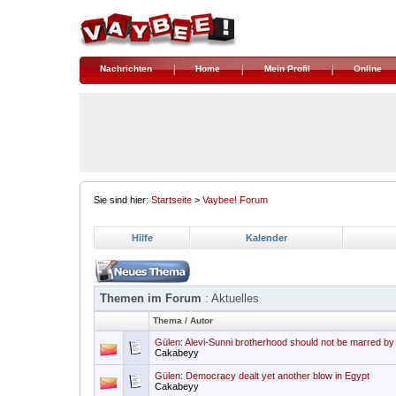
Nachrichten
Home
Mein Profil
Online
Sie sind hier:
Startseite
>
Vaybee! Forum
Hilfe
Kalender
Themen im Forum
: Aktuelles
Thema
/
Autor
Gülen: Alevi-Sunni brotherhood should not be marred by
Cakabeyy
Gülen: Democracy dealt yet another blow in Egypt
Cakabeyy