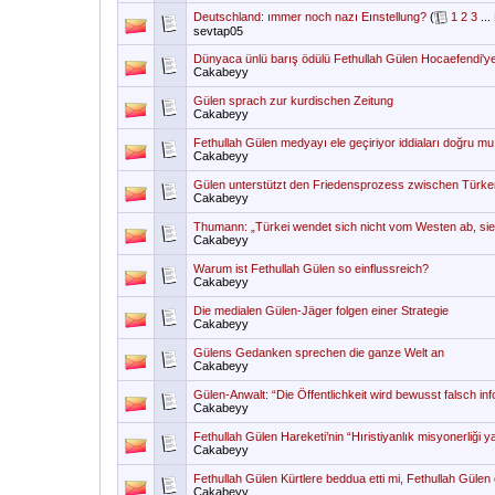
Deutschland: ımmer noch nazı Eınstellung?
(
1
2
3
...
sevtap05
Dünyaca ünlü barış ödülü Fethullah Gülen Hocaefendi'ye 
Cakabeyy
Gülen sprach zur kurdischen Zeitung
Cakabeyy
Fethullah Gülen medyayı ele geçiriyor iddiaları doğru m
Cakabeyy
Gülen unterstützt den Friedensprozess zwischen Türk
Cakabeyy
Thumann: „Türkei wendet sich nicht vom Westen ab, sie 
Cakabeyy
Warum ist Fethullah Gülen so einflussreich?
Cakabeyy
Die medialen Gülen-Jäger folgen einer Strategie
Cakabeyy
Gülens Gedanken sprechen die ganze Welt an
Cakabeyy
Gülen-Anwalt: “Die Öffentlichkeit wird bewusst falsch inf
Cakabeyy
Fethullah Gülen Hareketi’nin “Hıristiyanlık misyonerliği yaptı
Cakabeyy
Fethullah Gülen Kürtlere beddua etti mi, Fethullah Gülen 
Cakabeyy