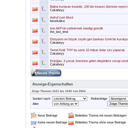
Balina kurtaran insanlık, 100 bin insanın ölümüne seyirci
Cakabeyy
Aufruf zum Mord
benekalice
Iste AKP'nin yetistirmek istedigi genclik
the_last_time
Dünyanın en büyük zeytin gen bankası İzmir’de kuruluy
Cakabeyy
Temel Kotil: THY bu sene 10 milyar dolar ciro yapacak
Cakabeyy
Erdoğan, 3 çocuk önerisine gelen eleştirilere cevap verd
Cakabeyy
Anzeige-Eigenschaften
Zeige Themen 1621 bis 1640 von 2664
Sortiert nach
Reihenfolge
Alter
Neue Beiträge
Beliebtes Thema mit neuen Beiträgen
Keine neuen Beiträge
Beliebtes Thema ohne neue Beiträge