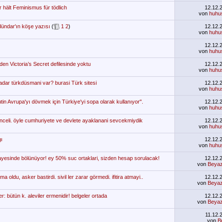
 hält Feminismus für tödlich
12.12.
von
huhu
dündar'ın köşe yazısı
(
1
2
)
12.12.
von
huhu
12.12.
von
huhu
en Victoria’s Secret defilesinde yoktu
12.12.
von
huhu
dar türkdüsmani var? burasi Türk sitesi
12.12.
von
huhu
in Avrupa'yı dövmek için Türkiye'yi sopa olarak kullanıyor".
12.12.
von
huhu
unceli. öyle cumhuriyete ve devlete ayaklanani sevcekmiydik
12.12.
von
huhu
gı
12.12.
von
huhu
esinde bölünüyor! ey 50% suc ortaklari, sizden hesap sorulacak!
12.12.
von
Beyaz
 oldu, asker bastirdi. sivil ler zarar görmedi. ifitira atmayi..
12.12.
von
Beyaz
er: bütün k. aleviler ermenidir! belgeler ortada
12.12.
von
Beyaz
11.12.
von
B