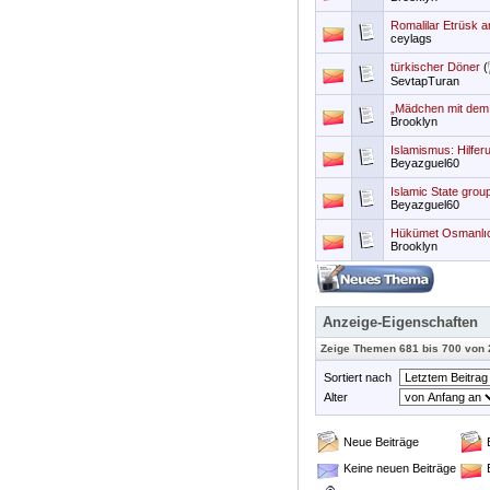
Romalilar Etrüsk an
ceylags
türkischer Döner
(
SevtapTuran
„Mädchen mit dem
Brooklyn
Islamismus: Hilfer
Beyazguel60
Islamic State grou
Beyazguel60
Hükümet Osmanlıca
Brooklyn
Anzeige-Eigenschaften
Zeige Themen 681 bis 700 von
Sortiert nach
Alter
Neue Beiträge
Keine neuen Beiträge