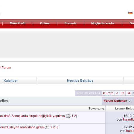
Mein Profil
Online
Freunde
Mitgliedersuche
Gr
! Forum
Kalender
Heutige Beiträge
Seite 35 von 134
«
Erste
<
33
34
elles
Forum-Optionen
Bewertung
Letzter Beitr
 itiraf: Sonuçlarda birçok değişiklik yapılmış
(
1
2
)
12.12.
von
Insanli
oruz! isteyen arabistana gitsin
(
1
2
3
)
12.12
von
huhu