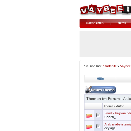
Nachrichten
Home
Sie sind hier:
Startseite
>
Vaybee
Hilfe
Themen im Forum
: Aktu
Thema
/
Autor
Sandık başkanından
Can28_
Arab alfabe istemiy
ceylags