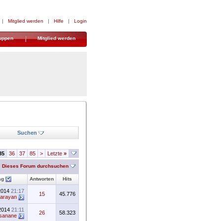
|
Mitglied werden
|
Hilfe
|
Login
uppen
Mitglied werden
Suchen
35
36
37
85
>
Letzte
»
Dieses Forum durchsuchen
ag
Antworten
Hits
2014
21:17
15
45.776
karayan
.2014
21:11
26
58.323
sanane