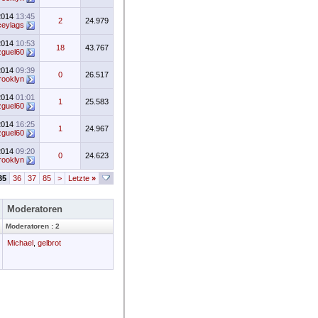
2014
13:45
2
24.979
ceylags
2014
10:53
18
43.767
guel60
2014
09:39
0
26.517
rooklyn
2014
01:01
1
25.583
guel60
2014
16:25
1
24.967
guel60
2014
09:20
0
24.623
rooklyn
35
36
37
85
>
Letzte
»
Moderatoren
Moderatoren : 2
Michael
,
gelbrot