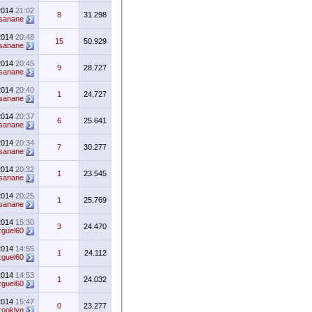
2014
21:02
8
31.298
sanane
2014
20:48
15
50.929
sanane
2014
20:45
9
28.727
sanane
2014
20:40
1
24.727
sanane
2014
20:37
6
25.641
sanane
2014
20:34
7
30.277
sanane
2014
20:32
1
23.545
sanane
2014
20:25
1
25.769
sanane
2014
15:30
3
24.470
guel60
2014
14:55
1
24.112
guel60
2014
14:53
1
24.032
guel60
2014
15:47
0
23.277
rooklyn