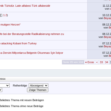
tik Türkdür. Latin alfabesi Türk alfabesidir
11.12.
von
1
2
)
10.12.
von
Beyaz
 mutigen Herzen“
08.12.
von
B
ufe bei der Beratungsstelle Radikalisierung nehmen zu
08.12.
von
Beyaz
p attacking Kobani from Turkey
07.12.
von
Beyaz
 Dersini Milyonlarca Belgenin Okunması İçin İstiyor
07.12.
von
B
Seite 35 von 134
«
Erste
<
33
34
 2664
Reihenfolge
Beliebtes Thema mit neuen Beiträgen
Beliebtes Thema ohne neue Beiträge