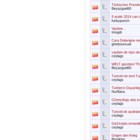
Türkischer Premier
Beyazguel60
9 aralık 2014 can 
funkypunch
Vaybee ..
Imogdi
Cara Delavigne ned
ghettosexual
vaybee de niye oka
ceylags
WELT gazetesi "Put
Beyazguel60
Tunceli nin ismi T
ceylags
Türklerın Duyarlılı
NurBanu
Güneydogu akp say
ceylags
Tunceli de ayaklanma
ceylags
Gizli kripto ermenil
ceylags
Gegen den Krieg
Brooklyn