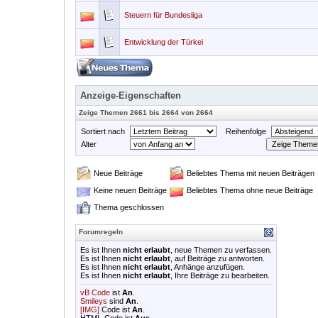
Steuern für Bundesliga
Entwicklung der Türkei
Anzeige-Eigenschaften
Zeige Themen 2661 bis 2664 von 2664
Sortiert nach
Reihenfolge
Alter
Neue Beiträge
Beliebtes Thema mit neuen Beiträgen
Keine neuen Beiträge
Beliebtes Thema ohne neue Beiträge
Thema geschlossen
Forumregeln
Es ist Ihnen
nicht erlaubt
, neue Themen zu verfassen.
Es ist Ihnen
nicht erlaubt
, auf Beiträge zu antworten.
Es ist Ihnen
nicht erlaubt
, Anhänge anzufügen.
Es ist Ihnen
nicht erlaubt
, Ihre Beiträge zu bearbeiten.
vB Code
ist
An
.
Smileys
sind
An
.
[IMG]
Code ist
An
.