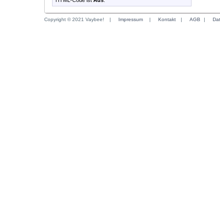
HTML-Code ist
Aus
.
Copyright © 2021 Vaybee!
|
Impressum
|
Kontakt
|
AGB
|
Da