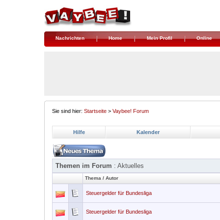
Nachrichten
Home
Mein Profil
Online
Sie sind hier:
Startseite
>
Vaybee! Forum
Hilfe
Kalender
Themen im Forum
: Aktuelles
Thema
/
Autor
Steuergelder für Bundesliga
Steuergelder für Bundesliga